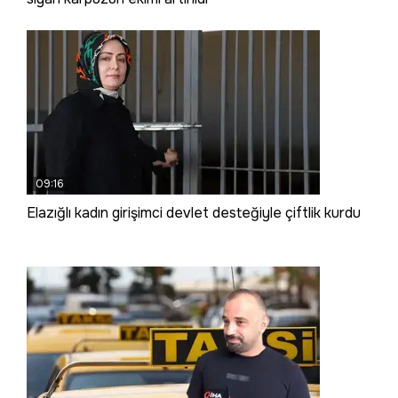
09:16
Elazığlı kadın girişimci devlet desteğiyle çiftlik kurdu