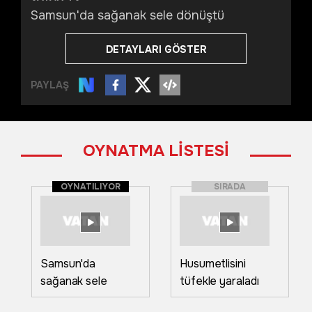
Samsun'da sağanak sele dönüştü
DETAYLARI GÖSTER
PAYLAŞ
OYNATMA LİSTESİ
OYNATILIYOR
SIRADA
Samsun'da
Husumetlisini
sağanak sele
tüfekle yaraladı
dönüştü