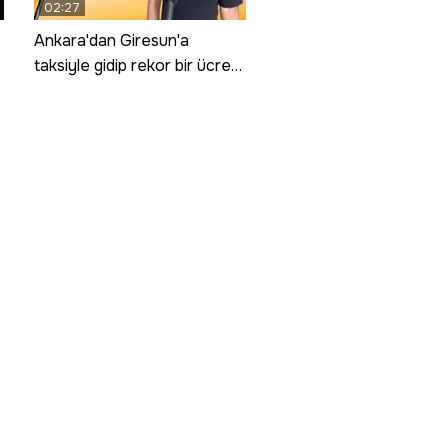
02:27
Ankara'dan Giresun'a
taksiyle gidip rekor bir ücret
ödedi! Sebebini açıkladı; 8
saniyelik bir zevk