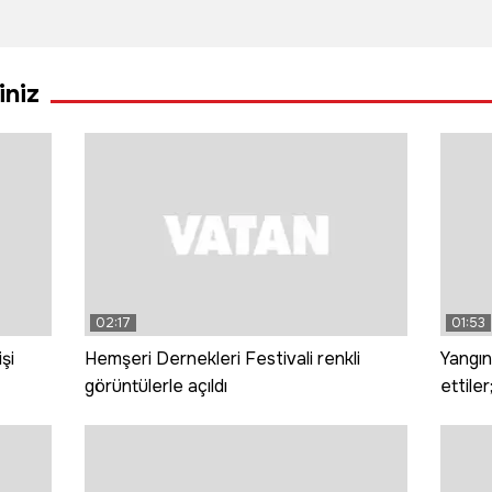
p
dev talep:
desteğiyle
rekor
Çekirdeksiz
çiftlik kurdu
ücret
siyah
Sebe
iniz
karpuzun
açıkla
ekimi artırıldı
saniye
zevk
02:17
01:53
şi
Hemşeri Dernekleri Festivali renkli
Yangı
görüntülerle açıldı
ettile