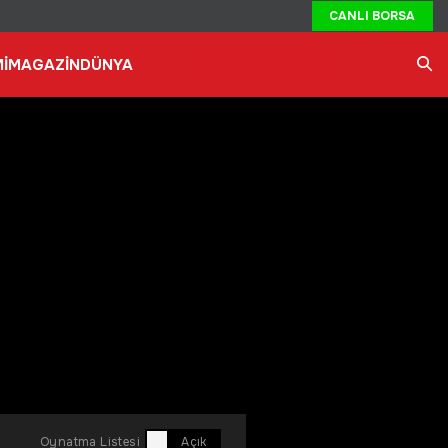
CANLI BORSA
İ
MAGAZİN
DÜNYA
Ara
Oynatma Listesi