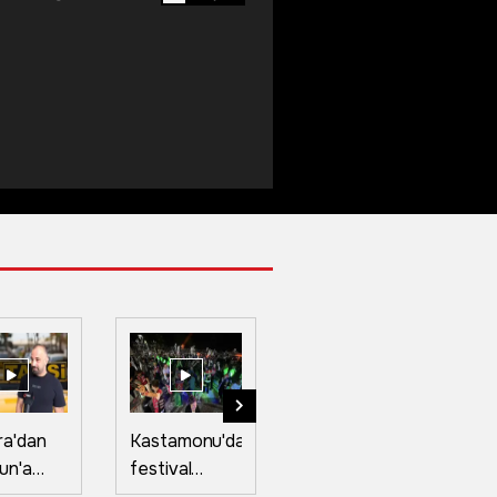
ra'dan
Kastamonu'da
Bartın'da
Bu
un'a
festival
festivalde
d
yle gidip
coşkusu:
"karanlık"
ça