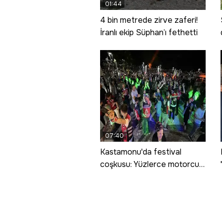
01:44
4 bin metrede zirve zaferi!
İranlı ekip Süphan’ı fethetti
07:40
Kastamonu'da festival
coşkusu: Yüzlerce motorcu
Tosya'da bir araya geldi