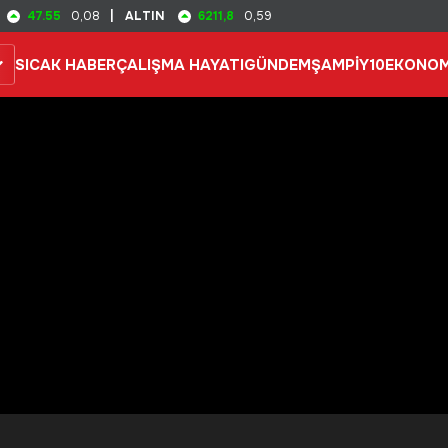
47.55
6211,8
0,08
|
ALTIN
0,59
SICAK HABER
ÇALIŞMA HAYATI
GÜNDEM
ŞAMPİY10
EKONOM