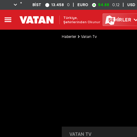
°
13.458
54.88
BİST
0
|
EURO
0,12
|
USD
Türkiye,
ŞE
HİRLER
Şehirlerinden Okunur
Haberler
Vatan Tv
VATAN TV