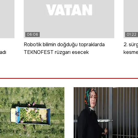
06:06
01:22
Robotik bilimin doğduğu topraklarda
2. sür
adı
TEKNOFEST rüzgarı esecek
kesme