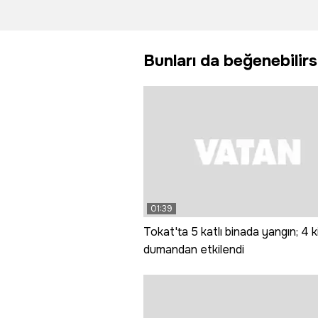
İranlı eki
Süphan’ı
fethetti
Bunları da beğenebilirs
01:39
Tokat'ta 5 katlı binada yangın; 4 ki
dumandan etkilendi