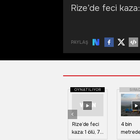
Rize’de feci kaza: 
PAYLAŞ
OYNATILIYOR
SIRA
Rize’de feci
4 bin
kaza: 1 ölü, 7
metred
yaralı
zirve zaf