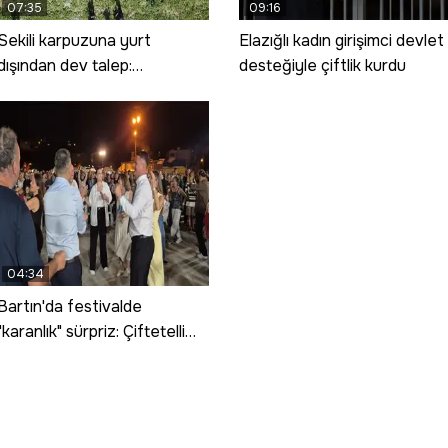
07:35
09:16
Sekili karpuzuna yurt
Elazığlı kadın girişimci devlet
dışından dev talep:
desteğiyle çiftlik kurdu
Çekirdeksiz siyah karpuzun
ekimi artırıldı
04:34
Bartın'da festivalde
"karanlık" sürpriz: Çiftetelli
oynarken elektrikler gitti