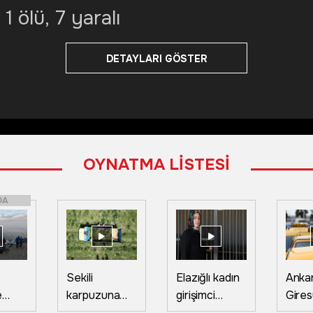
1 ölü, 7 yaralı
DETAYLARI GÖSTER
OYNATMA LİSTESİ
DA
Sekili
Elazığlı kadın
Anka
e
karpuzuna
girişimci
Gires
eri!
yurt dışından
devlet
taksi