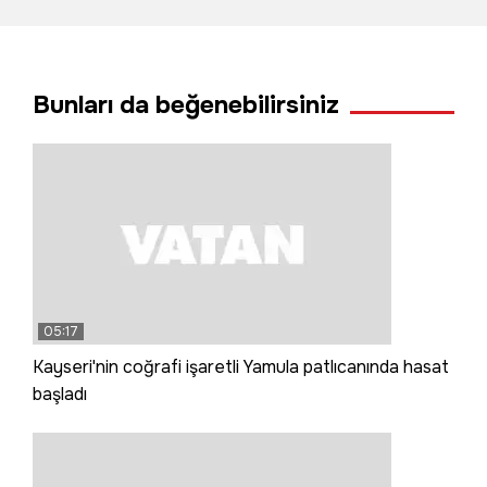
duvarına çarptı: 3
ölü, 1 yaralı
Bunları da beğenebilirsiniz
05:17
Kayseri'nin coğrafi işaretli Yamula patlıcanında hasat
başladı