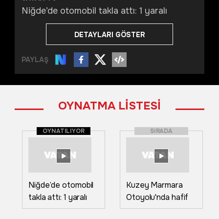
Niğde’de otomobil takla attı: 1 yaralı
DETAYLARI GÖSTER
PAYLAŞ
OYNATMA LİSTESİ
OYNATILIYOR
SIRADA
Niğde’de otomobil
Kuzey Marmara
takla attı: 1 yaralı
Otoyolu'nda hafif
ticari araç tünel