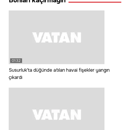
Bunları kaçırmayın
01:32
Susurluk'ta düğünde atılan havai fişekler yangın
çıkardı