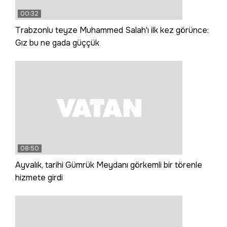
00:32
Trabzonlu teyze Muhammed Salah'ı ilk kez görünce:
Gız bu ne gada güççük
08:50
Ayvalık, tarihi Gümrük Meydanı görkemli bir törenle
hizmete girdi