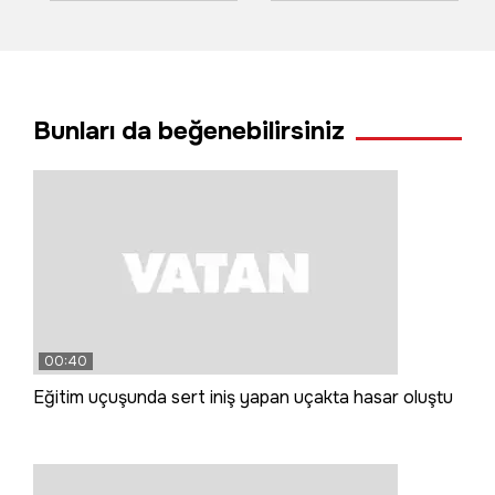
cezasız kalmadı
havai fişekler
yangın çıkardı
Bunları da beğenebilirsiniz
00:40
Eğitim uçuşunda sert iniş yapan uçakta hasar oluştu