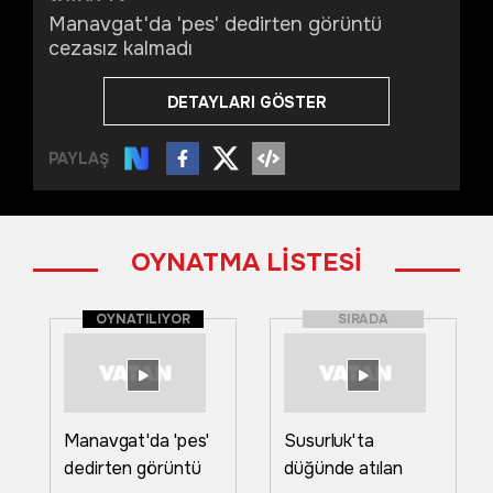
Manavgat'da 'pes' dedirten görüntü
cezasız kalmadı
DETAYLARI GÖSTER
PAYLAŞ
OYNATMA LİSTESİ
OYNATILIYOR
SIRADA
Manavgat'da 'pes'
Susurluk'ta
dedirten görüntü
düğünde atılan