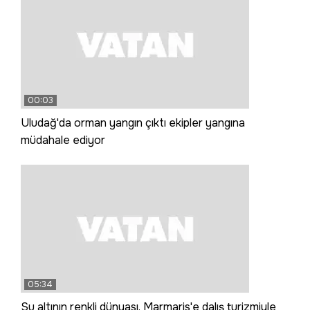
00:03
Uludağ'da orman yangın çıktı ekipler yangına
müdahale ediyor
05:34
Su altının renkli dünyası, Marmaris'e dalış turizmiyle