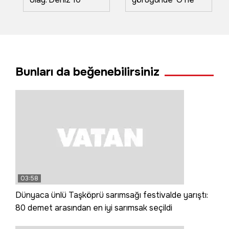
dakika boyunca
bilama bişe' diyen
kabarınca
teyzeler o anları
vatandaşlar panik
anlattı
yaşadı
Bunları da beğenebilirsiniz
03:58
Dünyaca ünlü Taşköprü sarımsağı festivalde yarıştı:
80 demet arasından en iyi sarımsak seçildi