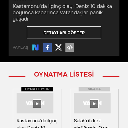
Kastamonu'da ilginç olay: Deniz 10 dakika
boyunca kabarınca vatandaşlar panik
yaşadı
DETAYLARI GÖSTER
PAYLAŞ
OYNATMA LİSTESİ
OYNATILIYOR
SIRADA
Kastamonu'da ilginç
Salah'ı ilk kez
olay: Deniz 10
görüğünde 'O ne