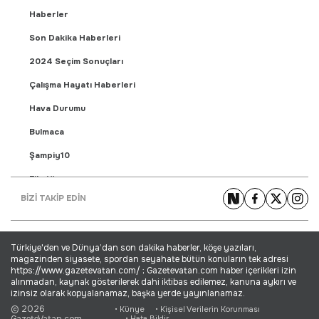
Haberler
Son Dakika Haberleri
2024 Seçim Sonuçları
Çalışma Hayatı Haberleri
Hava Durumu
Bulmaca
Şampiy10
Fikstür
BİZİ TAKİP EDİN
Puan Durumu
Gündem Haberleri
Türkiye'den ve Dünya’dan son dakika haberler, köşe yazıları,
Yaşam Haberleri
magazinden siyasete, spordan seyahate bütün konuların tek adresi
https://www.gazetevatan.com/ ; Gazetevatan.com haber içerikleri izin
Ekonomi Haberleri
alınmadan, kaynak gösterilerek dahi iktibas edilemez, kanuna aykırı ve
izinsiz olarak kopyalanamaz, başka yerde yayınlanamaz.
Dünya Haberleri
© 2026
• Künye
• Kişisel Verilerin Korunması
GazeteVatan.com
• Hata Bildir