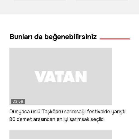
kara yolu ulaşıma
bilama bişe' diyen
kapandı
teyzeler o anları
anlattı
Bunları da beğenebilirsiniz
03:58
Dünyaca ünlü Taşköprü sarımsağı festivalde yarıştı:
80 demet arasından en iyi sarımsak seçildi