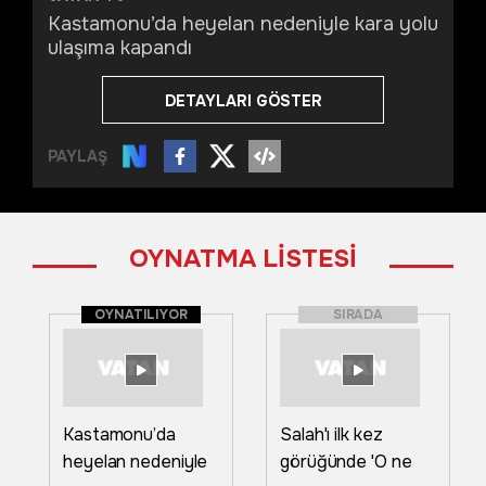
Kastamonu’da heyelan nedeniyle kara yolu
ulaşıma kapandı
DETAYLARI GÖSTER
PAYLAŞ
OYNATMA LİSTESİ
OYNATILIYOR
SIRADA
Kastamonu’da
Salah'ı ilk kez
heyelan nedeniyle
görüğünde 'O ne