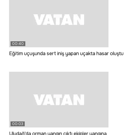
00:40
Eğitim uçuşunda sert iniş yapan uçakta hasar oluştu
00:03
Uludağ'da orman yangın çıktı ekipler yangına