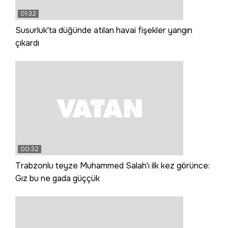
01:32
Susurluk'ta düğünde atılan havai fişekler yangın
çıkardı
00:32
Trabzonlu teyze Muhammed Salah'ı ilk kez görünce:
Gız bu ne gada güççük