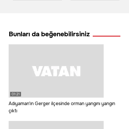
rehin aldı
kök kabaktan 1
tonun üzerinde
ürün aldı
Bunları da beğenebilirsiniz
01:21
Adıyaman'ın Gerger ilçesinde orman yangını yangın
çıktı