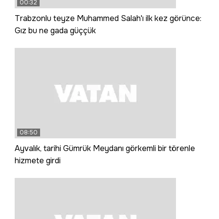
00:32
Trabzonlu teyze Muhammed Salah'ı ilk kez görünce:
Gız bu ne gada güççük
08:50
Ayvalık, tarihi Gümrük Meydanı görkemli bir törenle
hizmete girdi