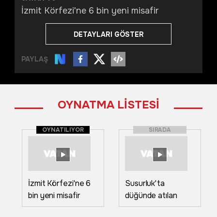
İzmit Körfezi'ne 6 bin yeni misafir
DETAYLARI GÖSTER
PAYLAŞ
OYNATMA LİSTESİ
OYNATILIYOR
SIRADA
İzmit Körfezi'ne 6
Susurluk'ta
bin yeni misafir
düğünde atılan
havai fişekler