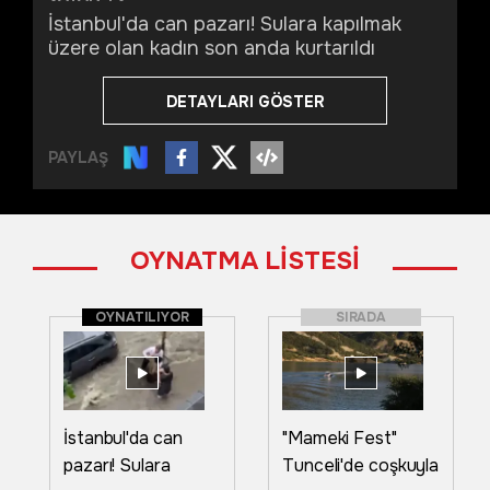
İstanbul'da can pazarı! Sulara kapılmak
üzere olan kadın son anda kurtarıldı
DETAYLARI GÖSTER
PAYLAŞ
OYNATMA LİSTESİ
OYNATILIYOR
SIRADA
İstanbul'da can
"Mameki Fest"
pazarı! Sulara
Tunceli'de coşkuyla