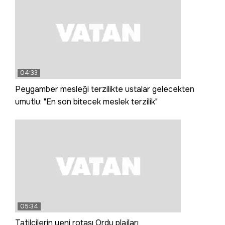
04:33
Peygamber mesleği terzilikte ustalar gelecekten
umutlu: "En son bitecek meslek terzilik"
05:34
Tatilcilerin yeni rotası Ordu plajları