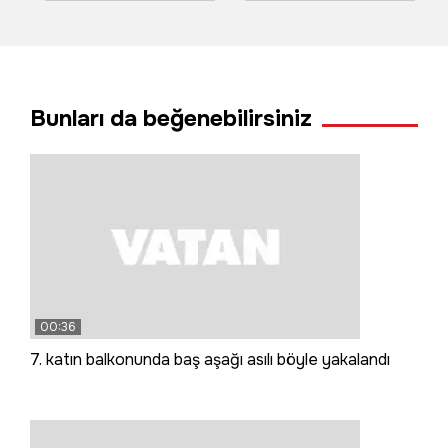
kapılmak üzere olan
başladı
kadın son anda
kurtarıldı
Bunları da beğenebilirsiniz
00:36
7. katın balkonunda baş aşağı asılı böyle yakalandı