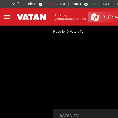
°
13.779
55.25
BİST
-0,14
|
EURO
0,43
|
U
Türkiye,
ŞE
HİRLER
Şehirlerinden Okunur
Haberler
Vatan Tv
VATAN TV