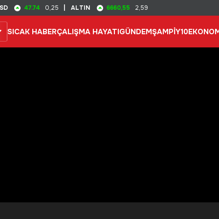
47.74
6660,55
SD
0,25
|
ALTIN
2,59
SICAK HABER
ÇALIŞMA HAYATI
GÜNDEM
ŞAMPİY10
EKONOM