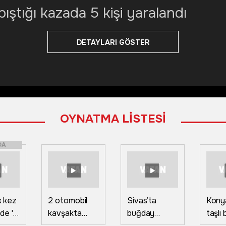
pıştığı kazada 5 kişi yaralandı
DETAYLARI GÖSTER
OYNATMA LİSTESİ
DA
lk kez
2 otomobil
Sivas’ta
Konya
de 'O
kavşakta
buğday
taşlı 
a
çarpıştı 9 kişi
tarlasında
kavg