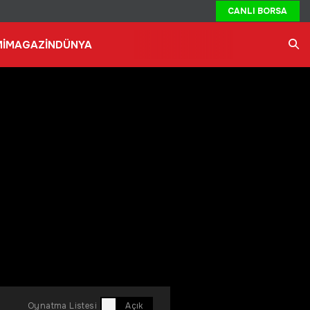
CANLI BORSA
İ
MAGAZİN
DÜNYA
Ara
Oynatma Listesi