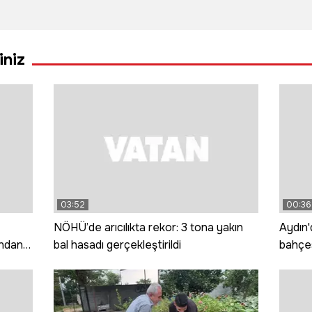
yen
ağır yaralandı
yangın: 20
kişi y
r o
dönüm alan
lattı
küle döndü
iniz
03:52
00:36
NÖHÜ’de arıcılıkta rekor: 3 tona yakın
Aydın
ından
bal hasadı gerçekleştirildi
bahçes