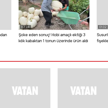
02:34
01:32
ndan
Şoke eden sonuç! Hobi amaçlı ektiği 3
Susurl
kök kabaktan 1 tonun üzerinde ürün aldı
fişekl