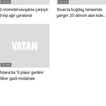
03:32
03:02
2 otomobil kavşakta çarpıştı
Sivas’ta buğday tarlasında
9 kişi ağır yaralandı
yangın: 20 dönüm alan küle
döndü
03:46
Adana'da 'S plaka' gerilimi:
Biber gazlı müdahale