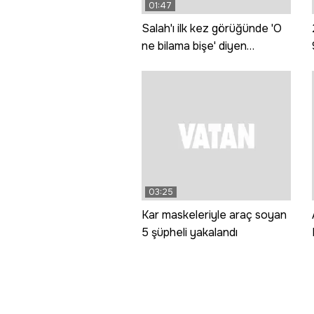
01:47
Salah'ı ilk kez görüğünde 'O
ne bilama bişe' diyen
teyzeler o anları anlattı
03:25
Kar maskeleriyle araç soyan
5 şüpheli yakalandı