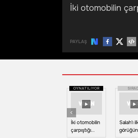
İki otomobilin çar
PAYLAŞ
OYNATILIYOR
SIRA
İki otomobilin
Salah'ı i
çarpıştığı
görüğün
kazada 5 kişi
ne bilam