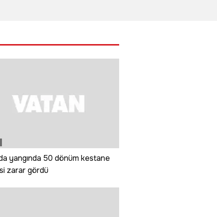
aralandı
şüpheli
müdahale
o
yakalandı
te
'da yangında 50 dönüm kestane
i zarar gördü