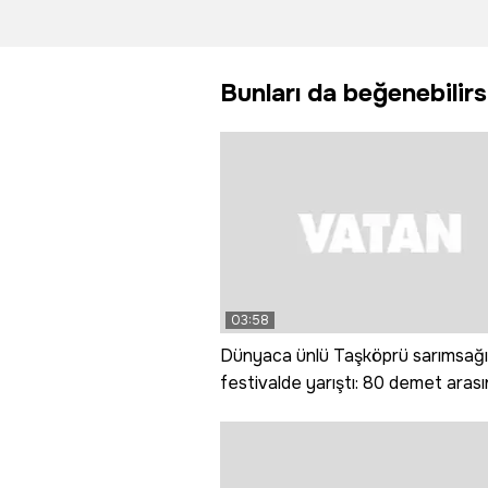
yaralandı
bişe' di
teyzele
anları an
Bunları da beğenebilirs
03:58
Dünyaca ünlü Taşköprü sarımsağı
festivalde yarıştı: 80 demet aras
en iyi sarımsak seçildi