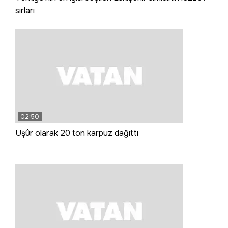
sırları
02:50
Uşûr olarak 20 ton karpuz dağıttı