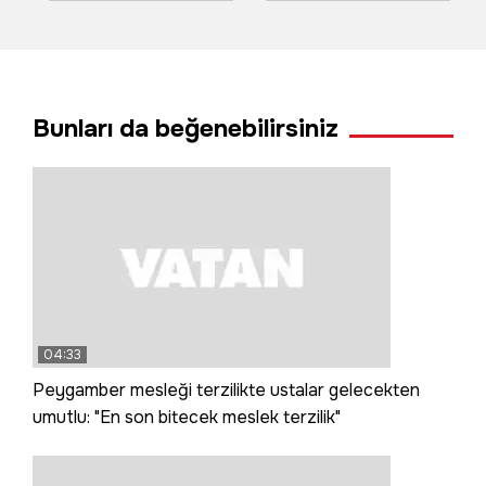
ahır ve 4 araç zarar
üretiyor Avrupa
gördü
tüketiyor
Bunları da beğenebilirsiniz
04:33
Peygamber mesleği terzilikte ustalar gelecekten
umutlu: "En son bitecek meslek terzilik"