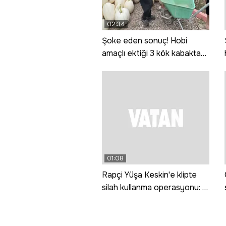
02:34
Şoke eden sonuç! Hobi
amaçlı ektiği 3 kök kabaktan
1 tonun üzerinde ürün aldı
01:08
Rapçi Yüşa Keskin'e klipte
silah kullanma operasyonu: 4
gözaltı