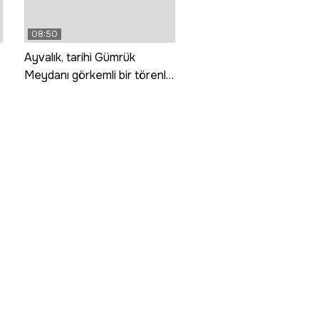
08:50
Ayvalık, tarihi Gümrük
Meydanı görkemli bir törenle
hizmete girdi