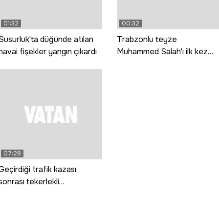
01:32
00:32
Susurluk'ta düğünde atılan
Trabzonlu teyze
havai fişekler yangın çıkardı
Muhammed Salah'ı ilk kez
görünce: Gız bu ne gada
güççük
07:28
Geçirdiği trafik kazası
sonrası tekerlekli
sandalyeye mahkum oldu,
başarısı dünya tıp
literatürüne girdi