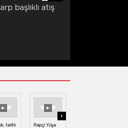
 başlıklı atış
k, tarihi
Rapçi Yüşa
Geçirdiği
R