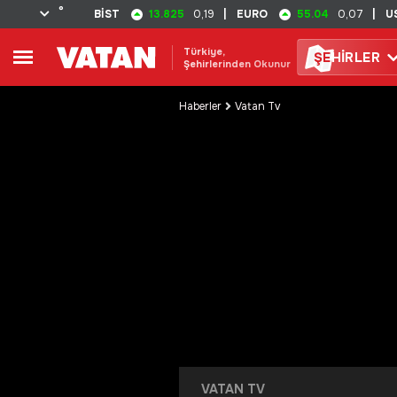
°
13.825
55.04
BİST
0,19
|
EURO
0,07
|
U
Türkiye,
ŞE
HİRLER
Şehirlerinden Okunur
Haberler
Vatan Tv
VATAN TV