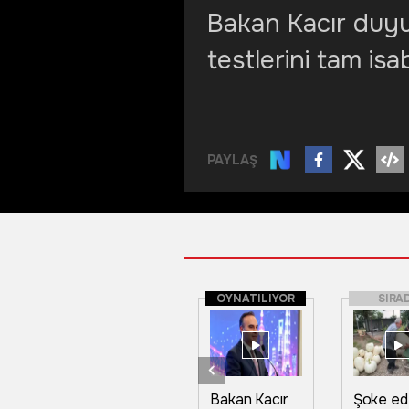
Bakan Kacır duy
testlerini tam is
PAYLAŞ
OYNATILIYOR
SIRA
Bakan Kacır
Şoke e