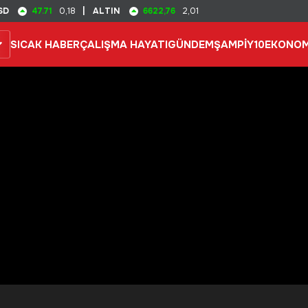
47.71
6622,76
SD
0,18
|
ALTIN
2,01
SICAK HABER
ÇALIŞMA HAYATI
GÜNDEM
ŞAMPİY10
EKONOM