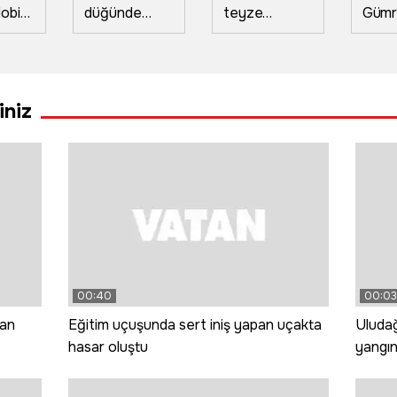
obi
düğünde
teyze
Gümr
ktiği
atılan havai
Muhammed
Meyd
fişekler
Salah'ı ilk kez
görke
n 1
yangın çıkardı
görünce: Gız
tören
bu ne gada
hizme
iniz
e
güççük
00:40
00:03
man
Eğitim uçuşunda sert iniş yapan uçakta
Uludağ
hasar oluştu
yangı