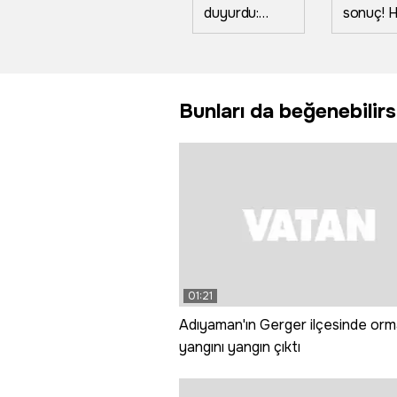
duyurdu:
sonuç! H
GÖKDOĞAN
amaçlı e
ve
3 kök
BOZDOĞAN
kabakta
harp başlıklı
tonun
Bunları da beğenebilirs
atış testlerini
üzerind
tam isabetle
ürün aldı
tamamladı
01:21
Adıyaman'ın Gerger ilçesinde or
yangını yangın çıktı