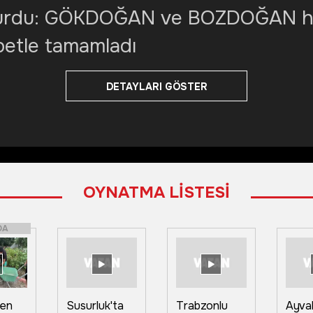
urdu: GÖKDOĞAN ve BOZDOĞAN harp
abetle tamamladı
DETAYLARI GÖSTER
OYNATMA LİSTESİ
DA
den
Susurluk'ta
Trabzonlu
Ayvalı