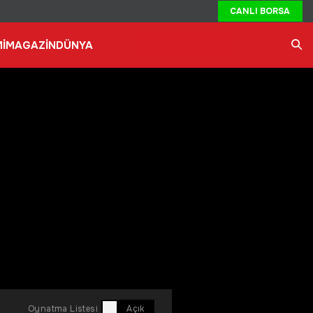
CANLI BORSA
İ
MAGAZİN
DÜNYA
Ara
Oynatma Listesi