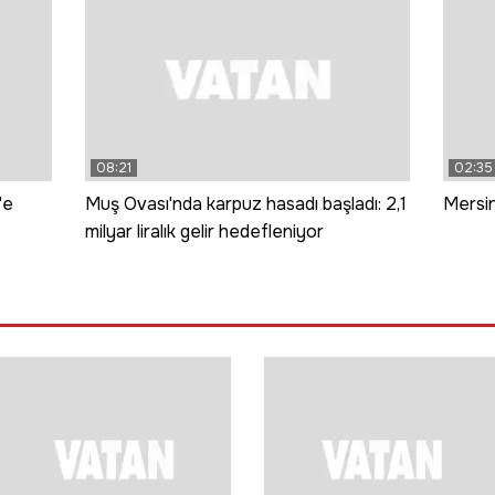
08:21
02:35
'e
Muş Ovası'nda karpuz hasadı başladı: 2,1
Mersin
milyar liralık gelir hedefleniyor