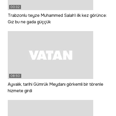
00:32
Trabzonlu teyze Muhammed Salah'ı ilk kez görünce:
Gız bu ne gada güççük
08:50
Ayvalık, tarihi Gümrük Meydanı görkemli bir törenle
hizmete girdi