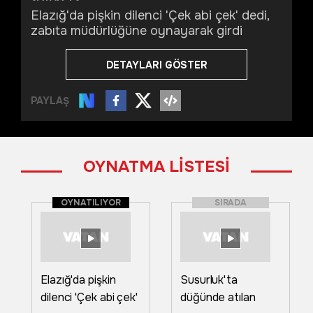
Elazığ'da pişkin dilenci 'Çek abi çek' dedi,
zabıta müdürlüğüne oynayarak girdi
DETAYLARI GÖSTER
PAYLAŞ
OYNATMA LİSTESİ
OYNATILIYOR
SIRADA
Elazığ'da pişkin
Susurluk'ta
dilenci 'Çek abi çek'
düğünde atılan