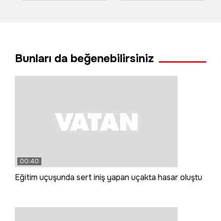
dedi, zabıta
havai fişekler
müdürlüğüne
yangın çıkardı
oynayarak girdi
Bunları da beğenebilirsiniz
00:40
Eğitim uçuşunda sert iniş yapan uçakta hasar oluştu