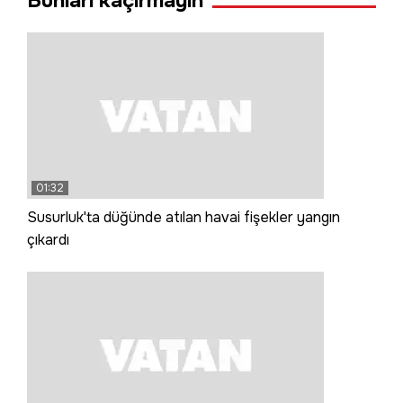
Bunları kaçırmayın
01:32
Susurluk'ta düğünde atılan havai fişekler yangın
çıkardı