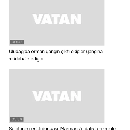
00:03
Uludağ'da orman yangın çıktı ekipler yangına
müdahale ediyor
05:34
Su altının renkli dünyası, Marmaris'e dalış turizmiyle