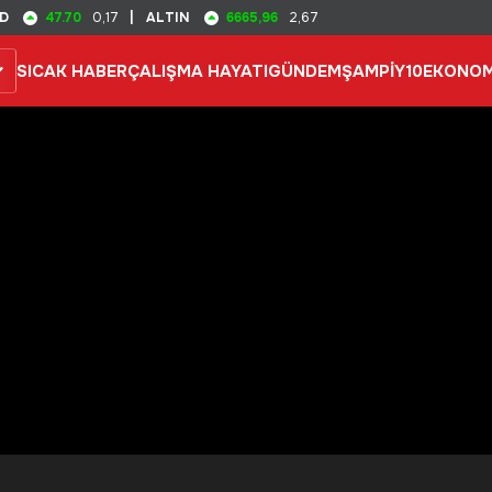
47.70
6665,96
D
0,17
|
ALTIN
2,67
SICAK HABER
ÇALIŞMA HAYATI
GÜNDEM
ŞAMPİY10
EKONOM