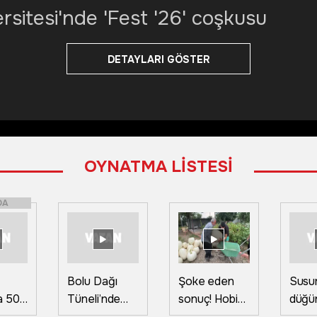
rsitesi'nde 'Fest '26' coşkusu
DETAYLARI GÖSTER
OYNATMA LİSTESİ
DA
Bolu Dağı
Şoke eden
Susur
a 50
Tüneli’nde
sonuç! Hobi
düğü
motor
amaçlı ektiği
atıla