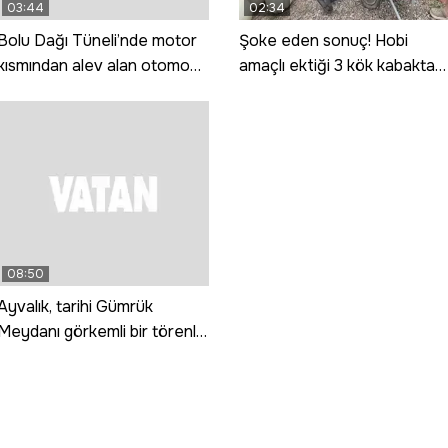
03:44
02:34
Bolu Dağı Tüneli’nde motor
Şoke eden sonuç! Hobi
kısmından alev alan otomobil
amaçlı ektiği 3 kök kabaktan
yandı
1 tonun üzerinde ürün aldı
08:50
Ayvalık, tarihi Gümrük
Meydanı görkemli bir törenle
hizmete girdi