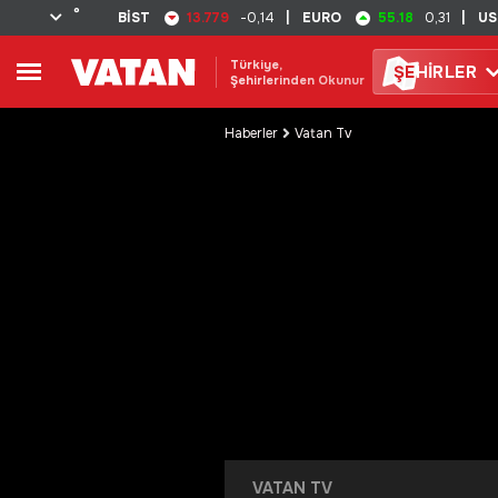
°
13.779
55.18
BİST
-0,14
|
EURO
0,31
|
US
Türkiye,
ŞE
HİRLER
Şehirlerinden Okunur
Haberler
Vatan Tv
VATAN TV