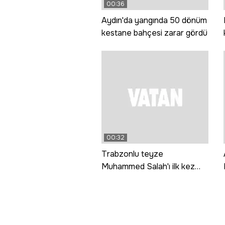
00:36
Aydın'da yangında 50 dönüm
kestane bahçesi zarar gördü
00:32
Trabzonlu teyze
Muhammed Salah'ı ilk kez
görünce: Gız bu ne gada
güççük