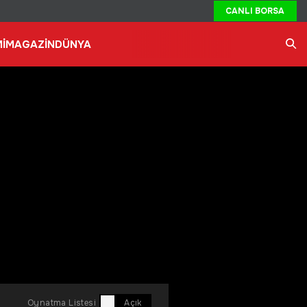
CANLI BORSA
İ
MAGAZİN
DÜNYA
Ara
Oynatma Listesi