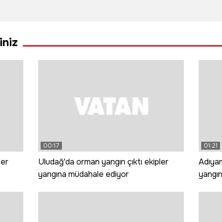
kısmından
3 kök
fişek
zarar
alev alan
kabaktan 1
yangı
otomobil
tonun
iniz
yandı
üzerinde
ürün aldı
00:17
01:21
ler
Uludağ'da orman yangın çıktı ekipler
Adıyam
yangına müdahale ediyor
yangın