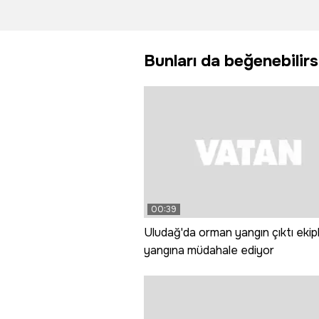
coşkusu
kestane
bahçesi 
gördü
Bunları da beğenebilirs
00:39
Uludağ'da orman yangın çıktı ekip
yangına müdahale ediyor