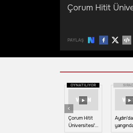
Çorum Hitit Ünive
PAYLAŞ
OYNATILIYOR
SIRA
Çorum Hitit
Aydın'da
Üniversitesi'nde
yangınd
'Fest '26'
dönüm