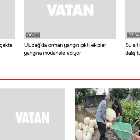
00:03
05:34
uçakta
Uludağ'da orman yangın çıktı ekipler
Su alt
yangına müdahale ediyor
dalış 