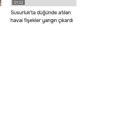
01:32
Susurluk'ta düğünde atılan
havai fişekler yangın çıkardı