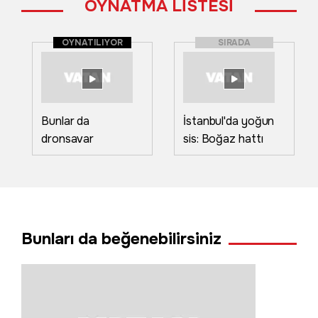
OYNATMA LİSTESİ
OYNATILIYOR
SIRADA
Bunlar da
İstanbul'da yoğun
dronsavar
sis: Boğaz hattı
köpekler!
trafiğe kapatıldı
Radarlardan
kaçmayı başaranlar
onlardan kaçamıyor
Bunları da beğenebilirsiniz