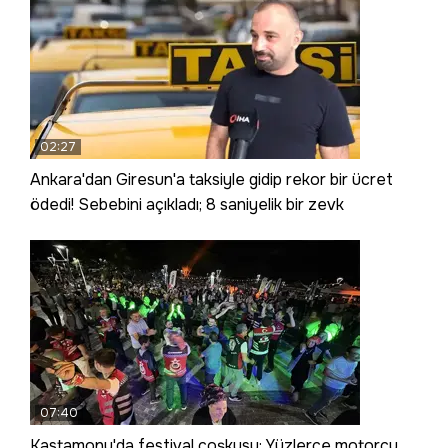
02:27
Ankara'dan Giresun'a taksiyle gidip rekor bir ücret
ödedi! Sebebini açıkladı; 8 saniyelik bir zevk
07:40
Kastamonu'da festival coşkusu: Yüzlerce motorcu