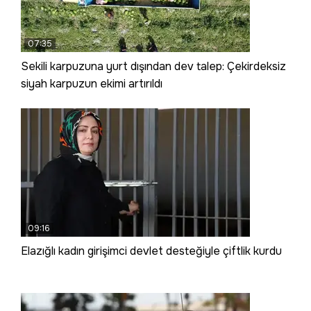
07:35
Sekili karpuzuna yurt dışından dev talep: Çekirdeksiz
siyah karpuzun ekimi artırıldı
09:16
Elazığlı kadın girişimci devlet desteğiyle çiftlik kurdu