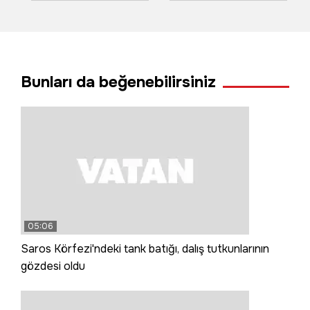
çarpıştı 6 kişi
metro raylarına
hayatını kaybetti
düştüğü anın
görüntüsü ortaya
çıktı!
Bunları da beğenebilirsiniz
05:06
Saros Körfezi'ndeki tank batığı, dalış tutkunlarının
gözdesi oldu