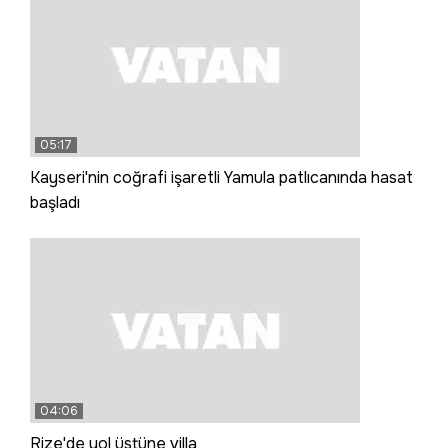
05:17
Kayseri'nin coğrafi işaretli Yamula patlıcanında hasat
başladı
04:06
Rize'de yol üstüne villa