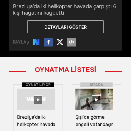
Brezilya’da iki helikopter havada çarpıştı 6
kişi hayatını kaybetti
DETAYLARI GÖSTER
PAYLAŞ
OYNATMA LİSTESİ
OYNATILIYOR
SIRADA
Brezilya’da iki
Şişli'de görme
helikopter havada
engelli vatandaşın