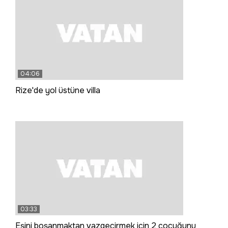
04:06
Rize'de yol üstüne villa
03:33
Eşini boşanmaktan vazgeçirmek için 2 çocuğunu