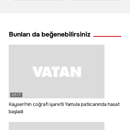
ulaşıma sel engel
ticari araç tünel
oldu
duvarına çarptı: 3
ölü, 1 yaralı
Bunları da beğenebilirsiniz
05:17
Kayseri'nin coğrafi işaretli Yamula patlıcanında hasat
başladı