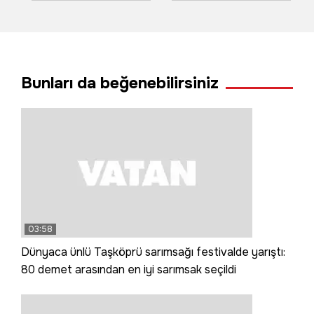
metrelik karla
bilama bişe' diyen
mücadele sürüyor
teyzeler o anları
anlattı
Bunları da beğenebilirsiniz
03:58
Dünyaca ünlü Taşköprü sarımsağı festivalde yarıştı:
80 demet arasından en iyi sarımsak seçildi