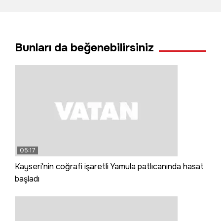
duvarına çarptı: 3
ölü, 1 yaralı
Bunları da beğenebilirsiniz
05:17
Kayseri'nin coğrafi işaretli Yamula patlıcanında hasat
başladı