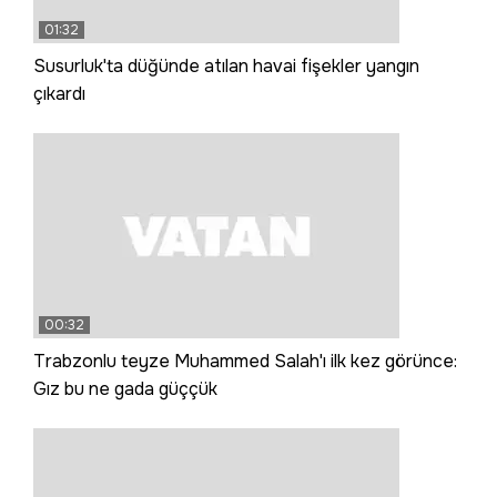
01:32
Susurluk'ta düğünde atılan havai fişekler yangın
çıkardı
00:32
Trabzonlu teyze Muhammed Salah'ı ilk kez görünce:
Gız bu ne gada güççük