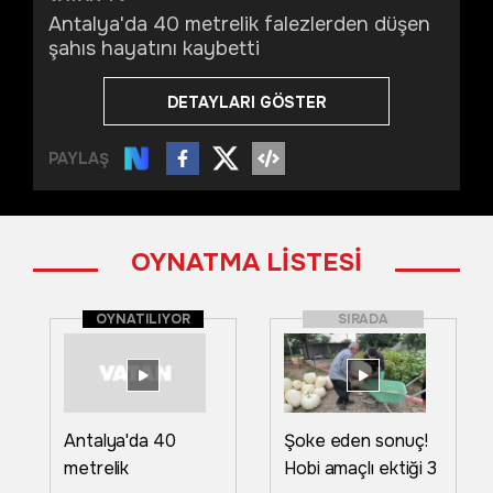
Antalya'da 40 metrelik falezlerden düşen
şahıs hayatını kaybetti
DETAYLARI GÖSTER
PAYLAŞ
OYNATMA LİSTESİ
OYNATILIYOR
SIRADA
Antalya'da 40
Şoke eden sonuç!
metrelik
Hobi amaçlı ektiği 3