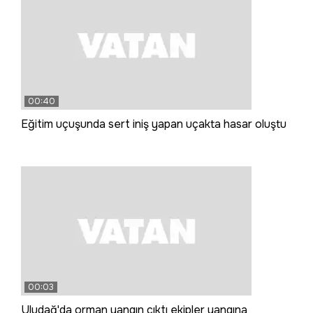
00:40
Eğitim uçuşunda sert iniş yapan uçakta hasar oluştu
00:03
Uludağ'da orman yangın çıktı ekipler yangına