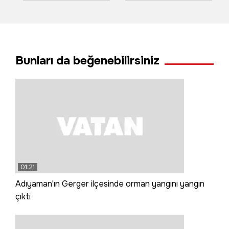
falezlerden düşen
kök kabaktan 1
şahıs hayatını
tonun üzerinde
kaybetti
ürün aldı
Bunları da beğenebilirsiniz
01:21
Adıyaman'ın Gerger ilçesinde orman yangını yangın
çıktı