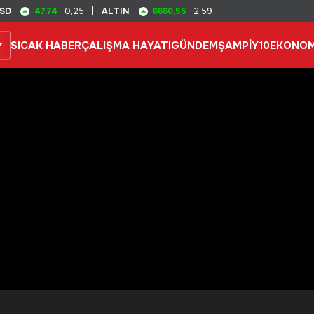
47.74
6660,55
SD
0,25
|
ALTIN
2,59
SICAK HABER
ÇALIŞMA HAYATI
GÜNDEM
ŞAMPİY10
EKONOM