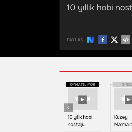
10 yıllık hobi no
PAYLAŞ
OYNATILIYOR
SIRA
10 yıllık hobi
Kuzey
nostalji
Marmar
dükkanına
Otoyolu