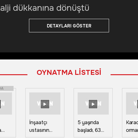
stalji dükkanına dönüştü
DETAYLARI GÖSTER
OYNATMA LİSTESİ
DA
İnşaatçı
5 yaşında
Kara
a
ustasının
başladı, 63
orman
'nda
"Halayı
yıldır coğrafi
aland