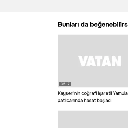
dönüştü
hafif tic
araç tün
duvarın
Bunları da beğenebilirs
çarptı: 3 
yaralı
05:17
Kayseri'nin coğrafi işaretli Yamula
patlıcanında hasat başladı