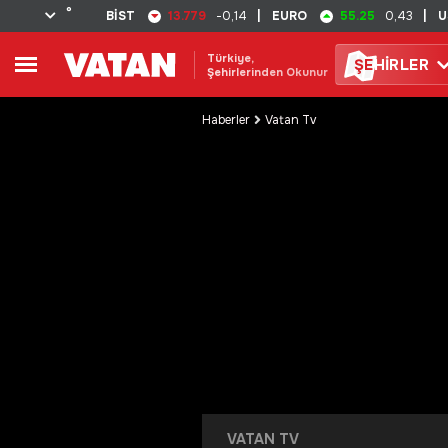
°
13.779
55.25
BİST
-0,14
|
EURO
0,43
|
U
Türkiye,
ŞE
HİRLER
Şehirlerinden Okunur
Haberler
Vatan Tv
VATAN TV