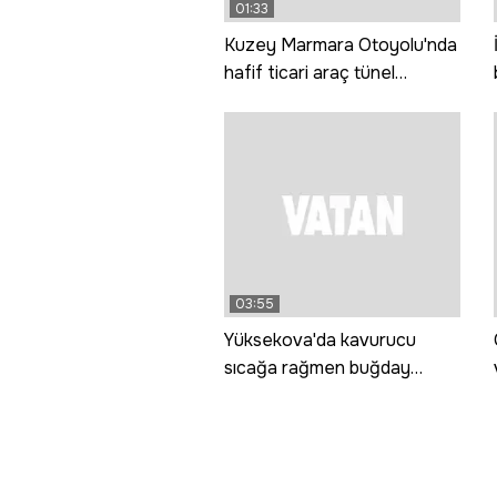
01:33
Kuzey Marmara Otoyolu'nda
hafif ticari araç tünel
duvarına çarptı: 3 ölü, 1 yaralı
03:55
Yüksekova'da kavurucu
sıcağa rağmen buğday
hasadı mesaisi sürüyor