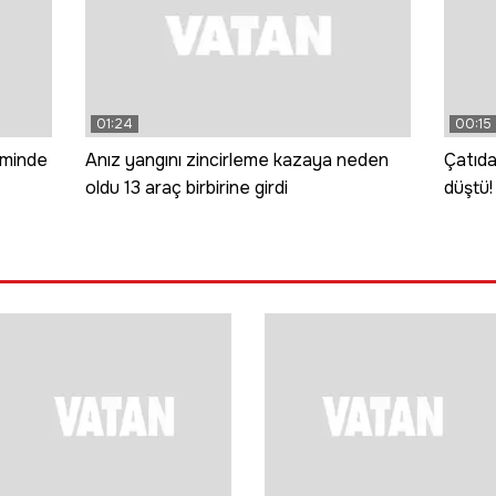
01:24
00:15
iminde
Anız yangını zincirleme kazaya neden
Çatıda
oldu 13 araç birbirine girdi
düştü!