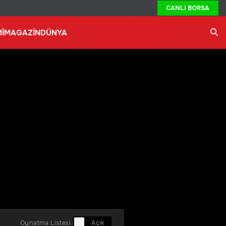
CANLI BORSA
İ
MAGAZİN
DÜNYA
Ara
Oynatma Listesi