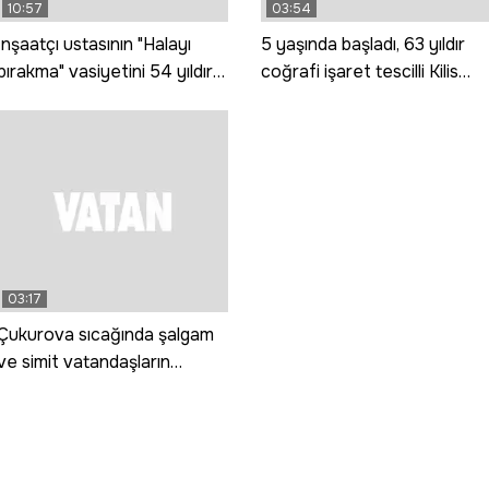
10:57
03:54
İnşaatçı ustasının "Halayı
5 yaşında başladı, 63 yıldır
bırakma" vasiyetini 54 yıldır
coğrafi işaret tescilli Kilis
oynayarak yaşatıyor
katmerini
03:17
Çukurova sıcağında şalgam
ve simit vatandaşların
vazgeçilmezi oldu