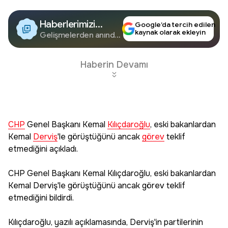
Haberlerimizi
Google’da tercih edilen
kaynak olarak ekleyin
Google'da Takip
Gelişmelerden anında
haberdar olun.
Edin
Haberin Devamı
CHP
Genel Başkanı Kemal
Kılıçdaroğlu
, eski bakanlardan
Kemal
Derviş
'le görüştüğünü ancak
görev
teklif
etmediğini açıkladı.
CHP Genel Başkanı Kemal Kılıçdaroğlu, eski bakanlardan
Kemal Derviş'le görüştüğünü ancak görev teklif
etmediğini bildirdi.
Kılıçdaroğlu, yazılı açıklamasında, Derviş'in partilerinin