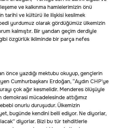
ileşeme ve kalkınma hamlelerimizin önü
 tarihi ve kültürü ile ilişkisi kesilmek
 ebedi yurdumuz olarak gördüğümüz ülkemizin
hrum kalmıştır. Bir yandan geçim derdiyle
ibi özgürlük ikliminde bir parça nefes
an önce yazdığı mektubu okuyup, gençlerin
m diyen Cumhurbaşkanı Erdoğan, “Aydın CHP’ye
urayı çok ağır kesmelidir. Menderes ölüşüyle
nin demokrasi mücadelesinde attığımız
ebebi onurlu duruşudur. Ülkemizin
, bugünde kendini belli ediyor. Ne diyorlar,
cak” diyorlar. Bizi bu tür tehditlerle