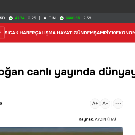
47.74
6660,55
SD
0,25
|
ALTIN
2,59
SICAK HABER
ÇALIŞMA HAYATI
GÜNDEM
ŞAMPİY10
EKONOM
ğan canlı yayında dünya
08
Kaynak:
AYDIN (İHA)