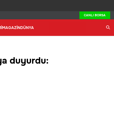
CANLI BORSA
İ
MAGAZİN
DÜNYA
Ara
ya duyurdu: