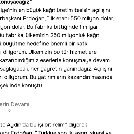
 konuşacağız”
ye’nin en büyük kağıt üretim tesisin açılışını
rbaşkanı Erdoğan, “İlk etabı 550 milyon dolar,
lyon dolar. Bu fabrika bittiğinde 1 milyar
 Bu fabrika, ülkemizin 250 milyonluk kağıt
yi büyütme hedefine önemli bir katkı
nı diliyorum. Ülkemizin bu tür hizmetlere
ze kazandırdığımız eserlerle konuşmaya devam
sağlayacak, her gayretin yanındayız. Açılışını
nı diliyorum. Bu yatırımların kazandırılmasında
şeklinde konuştu.
erin Devamı
te Aydın’da bu işi bitirelim” diyerek
 Erdoğan, “Türkiye son iki asrını siyasi ve