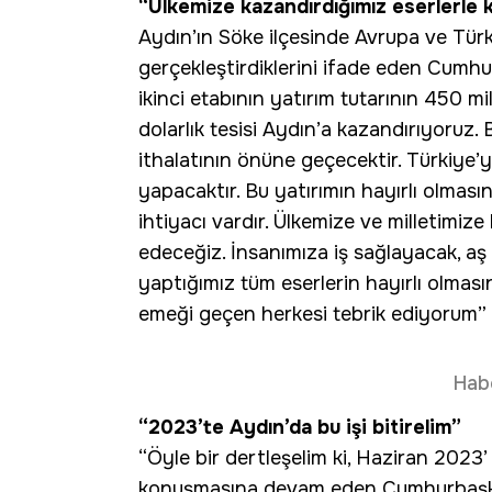
“Ülkemize kazandırdığımız eserlerle
Aydın’ın Söke ilçesinde Avrupa ve Türki
gerçekleştirdiklerini ifade eden Cumhu
ikinci etabının yatırım tutarının 450 mi
dolarlık tesisi Aydın’a kazandırıyoruz.
ithalatının önüne geçecektir. Türkiye’
yapacaktır. Bu yatırımın hayırlı olması
ihtiyacı vardır. Ülkemize ve milletimi
edeceğiz. İnsanımıza iş sağlayacak, aş 
yaptığımız tüm eserlerin hayırlı olması
emeği geçen herkesi tebrik ediyorum” 
Hab
“2023’te Aydın’da bu işi bitirelim”
“Öyle bir dertleşelim ki, Haziran 2023’ 
konuşmasına devam eden Cumhurbaşkanı