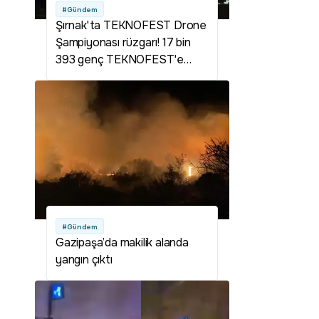
#Gündem
Şırnak'ta TEKNOFEST Drone
Şampiyonası rüzgarı! 17 bin
393 genç TEKNOFEST'e
başvurdu
#Gündem
Gazipaşa’da makilik alanda
yangın çıktı