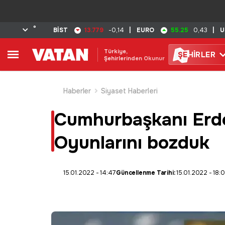
°
13.779
55.25
BİST
-0,14
|
EURO
0,43
|
U
Türkiye,
ŞE
HİRLER
Şehirlerinden Okunur
Haberler
Siyaset Haberleri
Cumhurbaşkanı Erdo
Oyunlarını bozduk
15.01.2022 - 14:47
Güncellenme Tarihi:
15.01.2022 - 18: