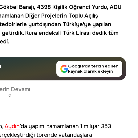
ökbel Barajı, 4398 Kişilik Öğrenci Yurdu, ADÜ
mamlanan Diğer Projelerin Toplu
Açılış
tedbirlerle yurtdışından Türkiye'ye yapılan
le getirdik. Kura endeksli Türk Lirası dedik tüm
edi.
n
Google’da tercih edilen
kaynak olarak ekleyin
erin Devamı
n,
Aydın
’da yapımı tamamlanan 1 milyar 353
 gerçekleştirdiği törende vatandaşlara