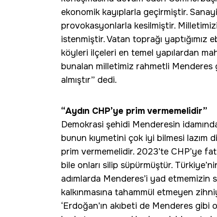
ekonomik kayıplarla geçirmiştir. Sanay
provokasyonlarla kesilmiştir. Milletimizin
istenmiştir. Vatan toprağı yaptığımız
köyleri ilçeleri en temel yapılardan ma
bunalan milletimiz rahmetli Menderes g
almıştır” dedi.
“Aydın CHP’ye prim vermemelidir”
Demokrasi şehidi Menderesin idamınd
bunun kıymetini çok iyi bilmesi lazı
prim vermemelidir. 2023’te CHP’ye fat
bile onları silip süpürmüştür. Türkiye’
adımlarda Menderes’i yad etmemizin s
kalkınmasına tahammül etmeyen zihniyet
‘Erdoğan'ın akıbeti de Menderes gibi ola