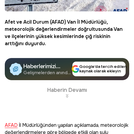
Afet ve
Acil Durum
(
AFAD
)
Van
İl Müdürlüğü,
meteorolojik değerlendirmeler doğrultusunda Van
ve ilçelerinin yüksek kesimlerinde çığ riskinin
arttığını duyurdu.
Haberlerimizi
Google’da tercih edilen
kaynak olarak ekleyin
Google'da Takip
Gelişmelerden anında
haberdar olun.
Edin
Haberin Devamı
AFAD
İl Müdürlüğünden yapılan açıklamada, meteorolojik
değerlendirmelere göre bölgede etkili olan sulu