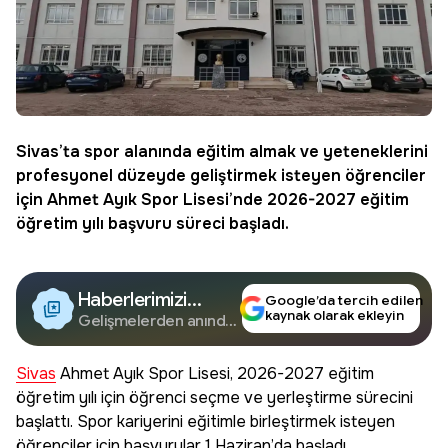
Sivas’ta spor alanında eğitim almak ve yeteneklerini
profesyonel düzeyde geliştirmek isteyen öğrenciler
için Ahmet Ayık Spor Lisesi’nde 2026-2027 eğitim
öğretim yılı başvuru süreci başladı.
Haberlerimizi
Google’da tercih edilen
kaynak olarak ekleyin
Google'da Takip
Gelişmelerden anında
haberdar olun.
Edin
Sivas
Ahmet Ayık Spor Lisesi, 2026-2027 eğitim
öğretim yılı için öğrenci seçme ve yerleştirme sürecini
başlattı. Spor kariyerini eğitimle birleştirmek isteyen
öğrenciler için başvurular 1 Haziran’da başladı.