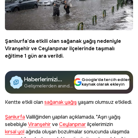
Şanlıurfa
'da etkili olan
sağanak yağış
nedeniyle
Viranşehir
ve
Ceylanpınar
ilçelerinde taşımalı
eğitime 1 gün ara verildi.
Haberlerimizi
Google’da tercih edilen
kaynak olarak ekleyin
Google'da Takip
Gelişmelerden anında
haberdar olun.
Edin
Kentte etkili olan
sağanak yağış
yaşamı olumsuz etkiledi.
Şanlıurfa
Valiliğinden yapılan açıklamada, "Aşırı yağış
sebebiyle
Viranşehir
ve
Ceylanpınar
ilçelerimizin
kırsal yol
ağında oluşan bozulmalar sonucunda ulaşımda