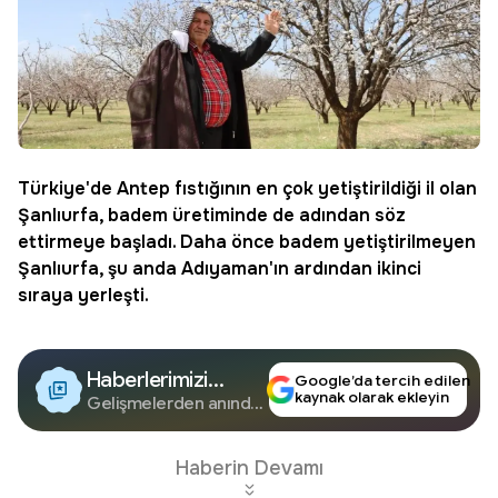
Türkiye'de Antep fıstığının en çok yetiştirildiği il olan
Şanlıurfa, badem üretiminde de adından söz
ettirmeye başladı. Daha önce badem yetiştirilmeyen
Şanlıurfa, şu anda Adıyaman'ın ardından ikinci
sıraya yerleşti.
Haberlerimizi
Google’da tercih edilen
kaynak olarak ekleyin
Google'da Takip
Gelişmelerden anında
haberdar olun.
Edin
Haberin Devamı