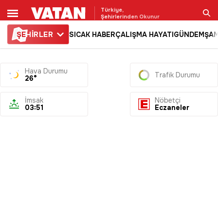
Türkiye,
Şehirlerinden Okunur
ŞE
HİRLER
SICAK HABER
ÇALIŞMA HAYATI
GÜNDEM
ŞAM
Ara
Hava Durumu
Trafik Durumu
26°
İmsak
Nöbetçi
03:51
Eczaneler