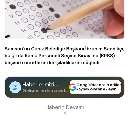
Samsun’un Canik Belediye Başkanı
İbrahim Sandıkçı
,
bu yıl da Kamu Personeli Seçme Sınavı'na (KPSS)
başvuru ücretlerini karşıladıklarını söyledi.
Haberlerimizi
Google’da tercih edilen
kaynak olarak ekleyin
Google'da Takip
Gelişmelerden anında
haberdar olun.
Edin
Haberin Devamı