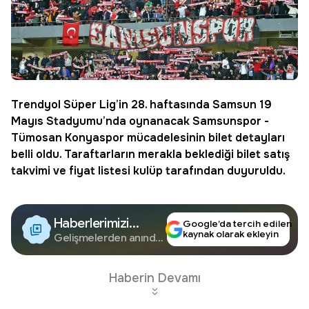
Trendyol Süper Lig’in 28. haftasında Samsun 19
Mayıs Stadyumu’nda oynanacak
Samsunspor
-
Tümosan Konyaspor mücadelesinin bilet detayları
belli oldu. Taraftarların merakla beklediği bilet satış
takvimi ve fiyat listesi kulüp tarafından duyuruldu.
Haberlerimizi
Google’da tercih edilen
kaynak olarak ekleyin
Google'da Takip
Gelişmelerden anında
haberdar olun.
Edin
Haberin Devamı