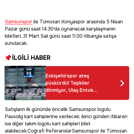
Samsunspor
ile Tümosan Konyaspor arasında 5 Nisan
Pazar günü saat 14.30'da oynanacak karşılaşmanın
biletleri, 31 Mart Salı günü saat 11.00 itibarıyla satışa
sunulacak.
İLGİLİ HABER
Eskişehirspor ateş
püskürdü! Tepkiler
dinmiyor, Ulaş Entok
patladı: Kabul
edilemez
Satışların ilk gününde öncelik Samsunspor logolu
Passolig kart sahiplerine verilecek; ikinci günden itibaren
ise diğer takım logolu kart sahipleri bilet
alabilecek.Coğrafi ReferanslarSamsunspor ile Tümosan