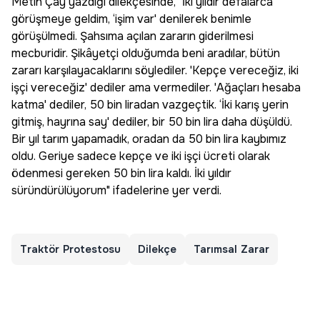
Metin Çay yazdığı dilekçesinde, "İki yıldır defalarca
görüşmeye geldim, ‘işim var' denilerek benimle
görüşülmedi. Şahsıma açılan zararın giderilmesi
mecburidir. Şikâyetçi olduğumda beni aradılar, bütün
zararı karşılayacaklarını söylediler. 'Kepçe vereceğiz, iki
işçi vereceğiz' dediler ama vermediler. 'Ağaçları hesaba
katma' dediler, 50 bin liradan vazgeçtik. ‘İki karış yerin
gitmiş, hayrına say' dediler, bir 50 bin lira daha düşüldü.
Bir yıl tarım yapamadık, oradan da 50 bin lira kaybımız
oldu. Geriye sadece kepçe ve iki işçi ücreti olarak
ödenmesi gereken 50 bin lira kaldı. İki yıldır
süründürülüyorum" ifadelerine yer verdi.
Traktör Protestosu
Dilekçe
Tarımsal Zarar