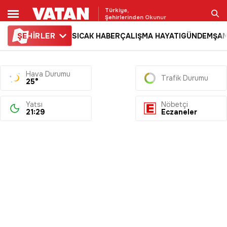
Türkiye,
Şehirlerinden Okunur
ŞE
HİRLER
SICAK HABER
ÇALIŞMA HAYATI
GÜNDEM
ŞAM
Ara
Hava Durumu
Trafik Durumu
25°
Yatsı
Nöbetçi
21:29
Eczaneler