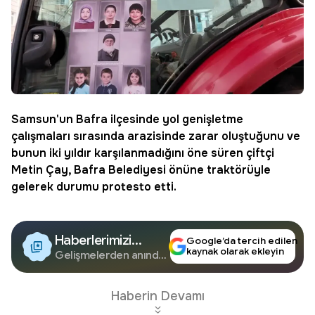
Samsun
'un Bafra ilçesinde
yol genişletme
çalışmaları
sırasında arazisinde zarar oluştuğunu ve
bunun iki yıldır karşılanmadığını öne süren çiftçi
Metin Çay
,
Bafra Belediyesi
önüne traktörüyle
gelerek durumu protesto etti.
Haberlerimizi
Google’da tercih edilen
kaynak olarak ekleyin
Google'da Takip
Gelişmelerden anında
haberdar olun.
Edin
Haberin Devamı