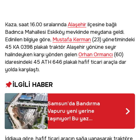
Kaza, saat 16.00 sıralarında
Alaşehir
ilçesine bağlı
Badınca Mahallesi Eskiköy mevkiinde meydana geldi.
Edinilen bilgiye göre,
Mustafa Kerman
(23) yönetimindeki
45 KA 0398 plakalı traktör Alaşehir yönüne seyir
halindeyken karşı yönden gelen
Orhan Ormancı
(60)
idaresindeki 45 ATH 646 plakalı hafif ticari araçla dar
yolda karşılaştı.
İLGİLİ HABER
Samsun'da Bandırma
Vapuru yeni yerine
taşınıyor! Bu yaz
bitecek
İddiaya göre, hafif ticari aracın sağa yanaşarak traktöre