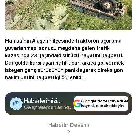
Manisa
'nın
Alaşehir
ilçesinde traktörün uçuruma
yuvarlanması sonucu meydana gelen trafik
kazasında 23 yaşındaki sürücü hayatını kaybetti.
Dar yolda karşılaşan hafif ticari araca yol vermek
isteyen genç sürücünün panikleyerek direksiyon
hakimiyetini kaybettiği öğrenildi.
Haberlerimizi
Google’da tercih edilen
kaynak olarak ekleyin
Google'da Takip
Gelişmelerden anında
haberdar olun.
Edin
Haberin Devamı