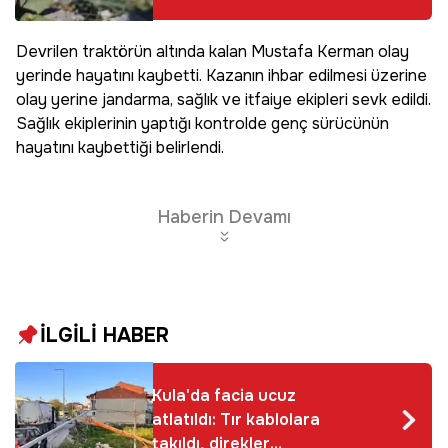
sadece 10 gün
görülüyor, bir
Devrilen traktörün altında kalan Mustafa Kerman olay
tanesini koparmanın
yerinde hayatını kaybetti. Kazanın ihbar edilmesi üzerine
cezası 699 bin TL!
olay yerine jandarma, sağlık ve itfaiye ekipleri sevk edildi.
Sağlık ekiplerinin yaptığı kontrolde genç sürücünün
hayatını kaybettiği belirlendi.
Haberin Devamı
İLGİLİ HABER
Kula'da facia ucuz
atlatıldı: Tır kablolara
takıldı, direkler