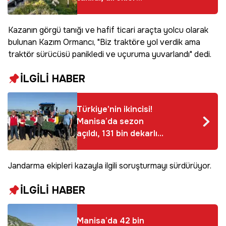
devrildi
Kazanın görgü tanığı ve hafif ticari araçta yolcu olarak
bulunan Kazım Ormancı, "Biz traktöre yol verdik ama
traktör sürücüsü panikledi ve uçuruma yuvarlandı" dedi.
İLGİLİ HABER
Türkiye'nin ikincisi!
Manisa’da sezon
açıldı, 131 bin dekarlık
alanda mesai başladı
Jandarma ekipleri kazayla ilgili soruşturmayı sürdürüyor.
İLGİLİ HABER
Manisa’da 42 bin