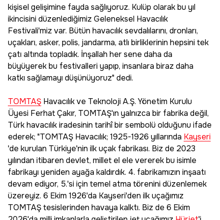
kişisel gelişimine fayda sağlıyoruz. Kulüp olarak bu yıl
ikincisini düzenlediğimiz Geleneksel Havacılık
Festivali'miz var. Bütün havacılık sevdalılarını, dronları,
uçakları, asker, polis, jandarma, atlı birliklerinin hepsini tek
çatı altında topladık. İnşallah her sene daha da
büyüyerek bu festivalleri yapıp, insanlara biraz daha
katkı sağlamayı düşünüyoruz" dedi.
TOMTAŞ
Havacılık ve Teknoloji A.Ş. Yönetim Kurulu
Üyesi Ferhat Çakır, TOMTAŞ'ın yalnızca bir fabrika değil,
Türk havacılık iradesinin tarihî bir sembolü olduğunu ifade
ederek; "TOMTAŞ Havacılık; 1925-1926 yıllarında
Kayseri
'de kurulan Türkiye'nin ilk uçak fabrikası. Biz de 2023
yılından itibaren devlet, millet el ele vererek bu isimle
fabrikayı yeniden ayağa kaldırdık. 4. fabrikamızın inşaatı
devam ediyor, 5.'si için temel atma törenini düzenlemek
üzereyiz. 6 Ekim 1926'da Kayseri'den ilk uçağımız
TOMTAŞ tesislerinden havaya kalktı. Biz de 6 Ekim
2026'da milli imkanlarla geliştirilen jet uçağımız
Hürjet
'i