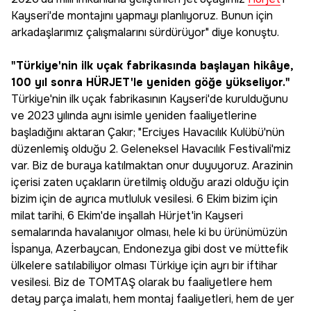
Kayseri'de montajını yapmayı planlıyoruz. Bunun için
arkadaşlarımız çalışmalarını sürdürüyor" diye konuştu.
"Türkiye'nin ilk uçak fabrikasında başlayan hikâye,
100 yıl sonra HÜRJET'le yeniden göğe yükseliyor."
Türkiye'nin ilk uçak fabrikasının Kayseri'de kurulduğunu
ve 2023 yılında aynı isimle yeniden faaliyetlerine
başladığını aktaran Çakır; "Erciyes Havacılık Kulübü'nün
düzenlemiş olduğu 2. Geleneksel Havacılık Festivali'miz
var. Biz de buraya katılmaktan onur duyuyoruz. Arazinin
içerisi zaten uçakların üretilmiş olduğu arazi olduğu için
bizim için de ayrıca mutluluk vesilesi. 6 Ekim bizim için
milat tarihi, 6 Ekim'de inşallah Hürjet'in Kayseri
semalarında havalanıyor olması, hele ki bu ürünümüzün
İspanya, Azerbaycan, Endonezya gibi dost ve müttefik
ülkelere satılabiliyor olması Türkiye için ayrı bir iftihar
vesilesi. Biz de TOMTAŞ olarak bu faaliyetlere hem
detay parça imalatı, hem montaj faaliyetleri, hem de yer