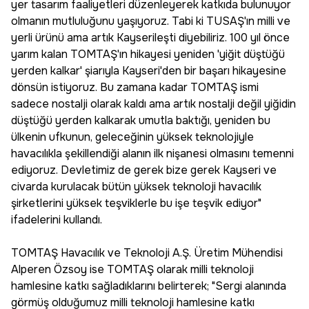
yer tasarım faaliyetleri düzenleyerek katkıda bulunuyor
olmanın mutluluğunu yaşıyoruz. Tabi ki TUSAŞ'ın milli ve
yerli ürünü ama artık Kayserileşti diyebiliriz. 100 yıl önce
yarım kalan TOMTAŞ'ın hikayesi yeniden 'yiğit düştüğü
yerden kalkar' şiarıyla Kayseri'den bir başarı hikayesine
dönsün istiyoruz. Bu zamana kadar TOMTAŞ ismi
sadece nostalji olarak kaldı ama artık nostalji değil yiğidin
düştüğü yerden kalkarak umutla baktığı, yeniden bu
ülkenin ufkunun, geleceğinin yüksek teknolojiyle
havacılıkla şekillendiği alanın ilk nişanesi olmasını temenni
ediyoruz. Devletimiz de gerek bize gerek Kayseri ve
civarda kurulacak bütün yüksek teknoloji havacılık
şirketlerini yüksek teşviklerle bu işe teşvik ediyor"
ifadelerini kullandı.
TOMTAŞ Havacılık ve Teknoloji A.Ş. Üretim Mühendisi
Alperen Özsoy ise TOMTAŞ olarak milli teknoloji
hamlesine katkı sağladıklarını belirterek; "Sergi alanında
görmüş olduğumuz milli teknoloji hamlesine katkı