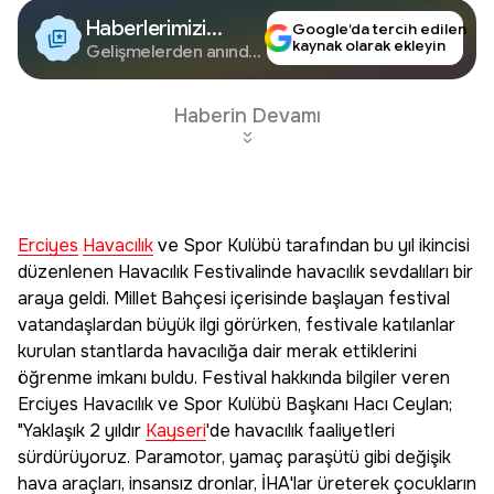
Haberlerimizi
Google’da tercih edilen
kaynak olarak ekleyin
Google'da Takip
Gelişmelerden anında
haberdar olun.
Edin
Haberin Devamı
Erciyes
Havacılık
ve Spor Kulübü tarafından bu yıl ikincisi
düzenlenen Havacılık Festivalinde havacılık sevdalıları bir
araya geldi. Millet Bahçesi içerisinde başlayan festival
vatandaşlardan büyük ilgi görürken, festivale katılanlar
kurulan stantlarda havacılığa dair merak ettiklerini
öğrenme imkanı buldu. Festival hakkında bilgiler veren
Erciyes Havacılık ve Spor Kulübü Başkanı Hacı Ceylan;
"Yaklaşık 2 yıldır
Kayseri
'de havacılık faaliyetleri
sürdürüyoruz. Paramotor, yamaç paraşütü gibi değişik
hava araçları, insansız dronlar, İHA'lar üreterek çocukların