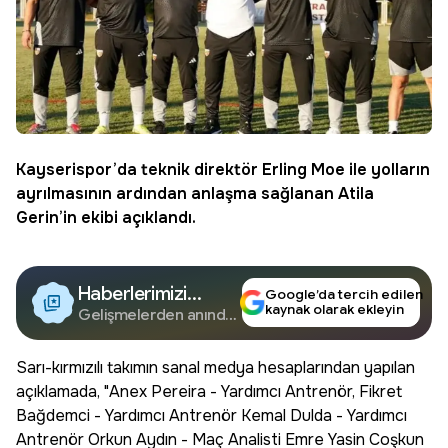
Kayserispor
’da teknik direktör
Erling Moe
ile yolların
ayrılmasının ardından anlaşma sağlanan Atila
Gerin’in ekibi açıklandı.
Haberlerimizi
Google’da tercih edilen
kaynak olarak ekleyin
Google'da Takip
Gelişmelerden anında
haberdar olun.
Edin
Sarı-kırmızılı takımın sanal medya hesaplarından yapılan
açıklamada, "Anex Pereira - Yardımcı Antrenör, Fikret
Bağdemci - Yardımcı Antrenör Kemal Dulda - Yardımcı
Antrenör Orkun Aydın - Maç Analisti Emre Yasin Coşkun