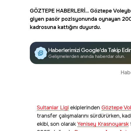
GÖZTEPE HABERLERİ...
Göztepe Voleyb
giyen pasör pozisyonunda oynayan 20
kadrosuna kattığını duyurdu.
Haberlerimizi Google'da Takip Edi
Gelişmelerden anında haberdar olun.
Hab
Sultanlar Ligi
ekiplerinden
Göztepe Vo
transfer çalışmalarını sürdürürken, k
ekibi, son olarak
Yenisey Krasnoyarsk