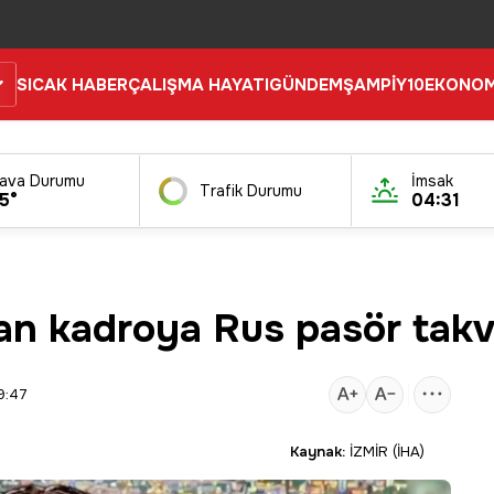
SICAK HABER
ÇALIŞMA HAYATI
GÜNDEM
ŞAMPİY10
EKONOM
ava Durumu
İmsak
Trafik Durumu
5°
04:31
an kadroya Rus pasör takv
9:47
Kaynak:
İZMİR (İHA)