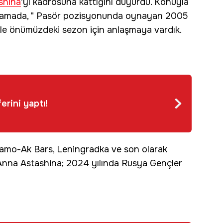
shina
’yı kadrosuna kattığını duyurdu. Konuyla
 açıklamada, " Pasör pozisyonunda oynayan 2005
e önümüzdeki sezon için anlaşmaya vardık.
ferini yaptı!
amo-Ak Bars, Leningradka ve son olarak
Anna Astashina; 2024 yılında Rusya Gençler