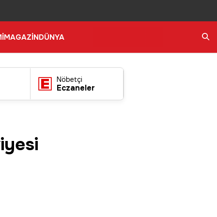
İ
MAGAZİN
DÜNYA
Ara
Nöbetçi
Eczaneler
iyesi