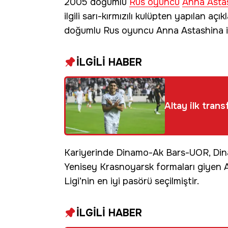
2005 doğumlu
Rus oyuncu
Anna Asta
ilgili sarı-kırmızılı kulüpten yapılan
doğumlu Rus oyuncu Anna Astashina il
İLGİLİ HABER
Altay ilk trans
Kariyerinde Dinamo-Ak Bars-UOR, Din
Yenisey Krasnoyarsk formaları giyen 
Ligi’nin en iyi pasörü seçilmiştir.
İLGİLİ HABER