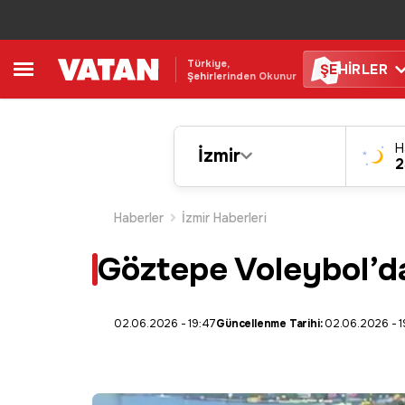
Türkiye,
ŞE
HİRLER
Şehirlerinden Okunur
H
İzmir
2
Haberler
İzmir Haberleri
Göztepe Voleybol’d
02.06.2026 - 19:47
Güncellenme Tarihi:
02.06.2026 - 1