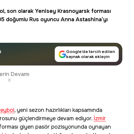
ol
, son olarak
Yenisey Krasnoyarsk
forması
05 doğumlu
Rus oyuncu
Anna Astashina
’yı
n
Google’da tercih edilen
kaynak olarak ekleyin
erin Devamı
leybol
, yeni sezon hazırlıkları kapsamında
adrosunu güçlendirmeye devam ediyor.
İzmir
forması giyen pasör pozisyonunda oynayan