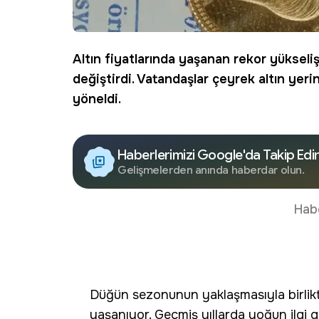
Altın fiyatlarında yaşanan rekor yükseli
değiştirdi. Vatandaşlar
çeyrek altın
yerin
yöneldi.
Haberlerimizi Google'da Takip Edi
Gelişmelerden anında haberdar olun.
Hab
Düğün sezonunun yaklaşmasıyla birlikte
yaşanıyor. Geçmiş yıllarda yoğun ilgi g