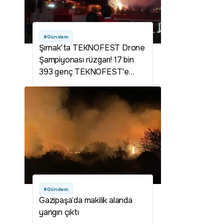
#Gündem
Şırnak'ta TEKNOFEST Drone
Şampiyonası rüzgarı! 17 bin
393 genç TEKNOFEST'e
başvurdu
#Gündem
Gazipaşa’da makilik alanda
yangın çıktı