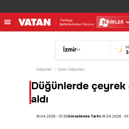
Türkiye,
ŞE
HİRLER
Şehirlerinden Okunur
H
İzmir
3
Haberler
İzmir Haberleri
Düğünlerde çeyrek al
aldı
16.04.2026 - 01:32
Güncellenme Tarihi:
16.04.2026 - 01