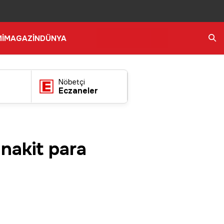
İ
MAGAZİN
DÜNYA
Ara
Nöbetçi
Eczaneler
 nakit para