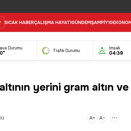
SICAK HABER
ÇALIŞMA HAYATI
GÜNDEM
ŞAMPİY10
EKONOM
ava Durumu
İmsak
Trafik Durumu
0°
04:39
tının yerini gram altın ve
:32