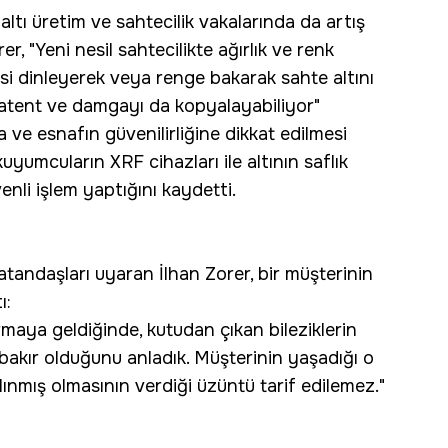
altı üretim ve sahtecilik vakalarında da artış
, "Yeni nesil sahtecilikte ağırlık ve renk
esi dinleyerek veya renge bakarak sahte altını
 patent ve damgayı da kopyalayabiliyor"
na ve esnafın güvenilirliğine dikkat edilmesi
yumcuların XRF cihazları ile altının saflık
enli işlem yaptığını kaydetti.
vatandaşları uyaran İlhan Zorer, bir müşterinin
ı:
rmaya geldiğinde, kutudan çıkan bileziklerin
e bakır olduğunu anladık. Müşterinin yaşadığı o
lınmış olmasının verdiği üzüntü tarif edilemez."