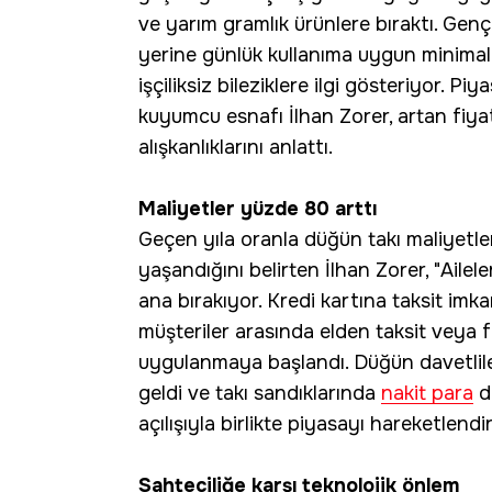
ve yarım gramlık ürünlere bıraktı. Genç ç
yerine günlük kullanıma uygun minimalis
işçiliksiz bileziklere ilgi gösteriyor. 
kuyumcu esnafı İlhan Zorer, artan fiya
alışkanlıklarını anlattı.
Maliyetler yüzde 80 arttı
Geçen yıla oranla düğün takı maliyetle
yaşandığını belirten İlhan Zorer, "Ailele
ana bırakıyor. Kredi kartına taksit imk
müşteriler arasında elden taksit veya 
uygulanmaya başlandı. Düğün davetlile
geldi ve takı sandıklarında
nakit para
d
açılışıyla birlikte piyasayı hareketlend
Sahteciliğe karşı teknolojik önlem