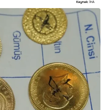
Kaynak:
İHA