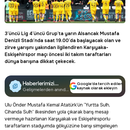
3’üncü Lig 4’üncü Grup’ta yarın Alsancak Mustafa
Denizli Stadı’nda saat 19.00’da başlayacak olan ve
zirve yarışını yakından ilgilendiren Karşıyaka-
Eskişehirspor
maçı öncesi iki takım taraftarları
dünya barışına dikkat çekecek.
Haberlerimizi
Google’da tercih edilen
kaynak olarak ekleyin
Google'da Takip
Gelişmelerden anında
haberdar olun.
Edin
Ulu Önder Mustafa Kemal Atatürk’ün “Yurtta Sulh,
Cihanda Sulh” ilkesinden yola çıkarak barış mesajı
vermeye hazırlanan Karşıyakalı ve Eskişehirsporlu
taraftarların stadyumda gökyüzüne barışı simgeleyen