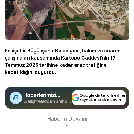
Eskişehir
Büyükşehir Belediyesi, bakım ve onarım
çalışmaları kapsamında Kartopu Caddesi'nin 17
Temmuz 2026 tarihine kadar araç trafiğine
kapatıldığını duyurdu.
Haberlerimizi
Google’da tercih edilen
kaynak olarak ekleyin
Google'da Takip
Gelişmelerden anında
haberdar olun.
Edin
Haberin Devamı