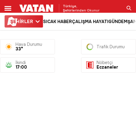
Türkiye,
Şehirlerinden Okunur
ŞE
HİRLER
SICAK HABER
ÇALIŞMA HAYATI
GÜNDEM
ŞAM
Ara
Hava Durumu
Trafik Durumu
33°
İkindi
Nöbetçi
17:00
Eczaneler