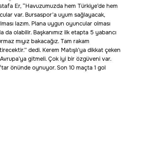
Mustafa Er, “Havuzumuzda hem Türkiye’de hem
ular var. Bursaspor’a uyum sağlayacak,
lması lazım. Plana uygun oyuncular olması
da da olabilir. Başkanımız ilk etapta 5 yabancı
urmaz mıyız bakacağız. Tam rakam
irecektir.” dedi. Kerem Matışlı’ya dikkat çeken
vrupa’ya gitmeli. Çok iyi bir özgüveni var.
aftar önünde oynuyor. Son 10 maçta 1 gol