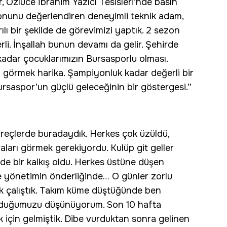
 Özlüce İbrahim Yazıcı Tesisleri’nde basın
onunu değerlendiren deneyimli teknik adam,
ılı bir şekilde de görevimizi yaptık. 2 sezon
i. İnşallah bunun devamı da gelir. Şehirde
kadar çocuklarımızın Bursasporlu olması.
ı görmek harika. Şampiyonluk kadar değerli bir
rsaspor’un güçlü geleceğinin bir göstergesi.”
üreçlerde buradaydık. Herkes çok üzüldü,
raları görmek gerekiyordu. Kulüp git geller
irde bir kalkış oldu. Herkes üstüne düşen
ve yönetimin önderliğinde… O günler zorlu
ik çalıştık. Takım küme düştüğünde ben
olduğumuzu düşünüyorum. Son 10 hafta
k için gelmiştik. Dibe vurduktan sonra gelinen