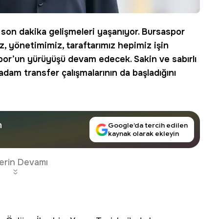
a
son dakika
gelişmeleri yaşanıyor. Bursaspor
, yönetimimiz, taraftarımız hepimiz işin
spor’un yürüyüşü devam edecek. Sakin ve sabırlı
k adam
transfer
çalışmalarının da başladığını
n
Google’da tercih edilen
kaynak olarak ekleyin
erin Devamı