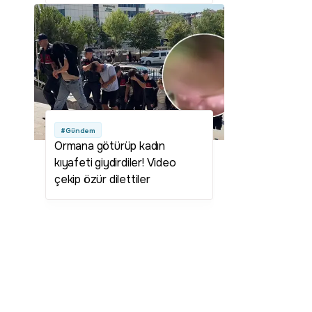
#Gündem
Ormana götürüp kadın
kıyafeti giydirdiler! Video
çekip özür dilettiler