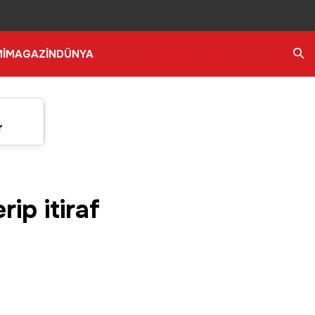
İ
MAGAZİN
DÜNYA
Ara
r
ip itiraf