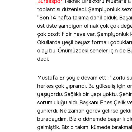
Bursaspor
Teknik Direktörü Mustafa Er,
toplantısı düzenledi. Şampiyonluk sez
“Son 14 hafta takıma dahil olduk. Başar
üst üste şampiyon olmak çok çok değerl
çok pozitif bir hava var. Şampiyonluk 
Okullarda yeşil beyaz formalı çocuklar
olay bu. Önümüzdeki seneler için de Bu
dedi.
Mustafa Er şöyle devam etti: “Zorlu s
herkes çok yıprandı. Bu yükseliş için o
yaşıyordu. Sağlıklı bir yapı yoktu. Şeh
sorumluluğu aldı. Başkanı Enes Çelik 
günlerdi. Ne zaman görev gelirse geld
buradaydım. Biz o dönemde başarılı 
gelmiştik. Biz o takımı kümede bırakma