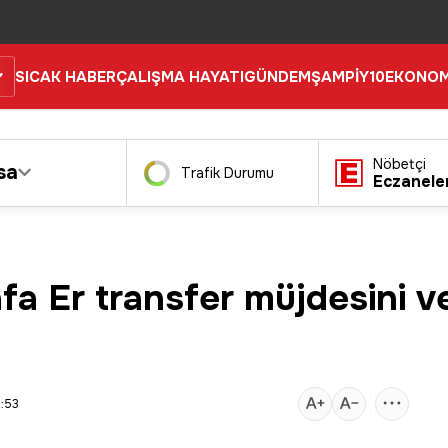
SICAK HABER
ÇALIŞMA HAYATI
GÜNDEM
ŞAMPİY10
EKONOM
Nöbetçi
sa
Trafik Durumu
Eczanele
 Er transfer müjdesini ver
:53