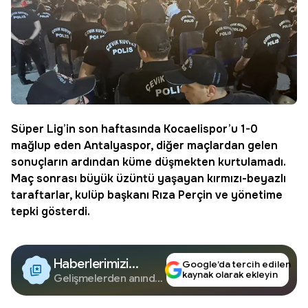
Süper Lig
’in son haftasında Kocaelispor’u 1-0
mağlup eden
Antalyaspor
, diğer maçlardan gelen
sonuçların ardından küme düşmekten kurtulamadı.
Maç sonrası büyük üzüntü yaşayan kırmızı-beyazlı
taraftarlar, kulüp başkanı Rıza Perçin ve yönetime
tepki gösterdi.
Haberlerimizi
Google’da tercih edilen
kaynak olarak ekleyin
Google'da Takip
Gelişmelerden anında
haberdar olun.
Edin