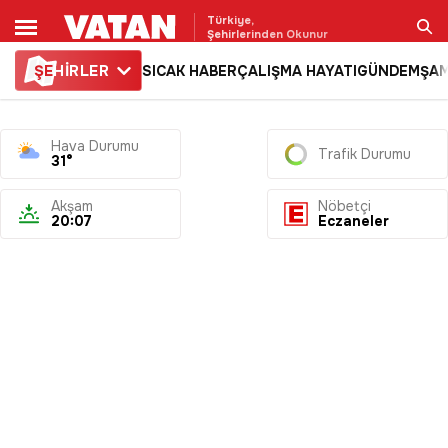
Türkiye,
Şehirlerinden Okunur
ŞE
HİRLER
SICAK HABER
ÇALIŞMA HAYATI
GÜNDEM
ŞAM
Ara
Hava Durumu
Trafik Durumu
31°
Akşam
Nöbetçi
20:07
Eczaneler