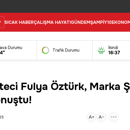
SICAK HABER
ÇALIŞMA HAYATI
GÜNDEM
ŞAMPİY10
EKONOM
ava Durumu
İkindi
Trafik Durumu
4°
16:37
teci Fulya Öztürk, Marka Ş
onuştu!
:25