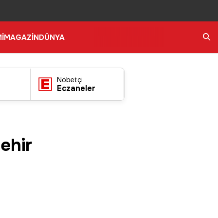
İ
MAGAZİN
DÜNYA
Ara
Nöbetçi
Eczaneler
ehir