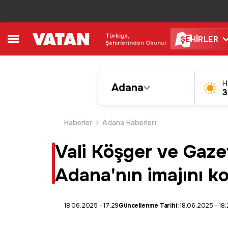
Türkiye,
ŞE
HİRLER
Şehirlerinden Okunur
H
Adana
3
Haberler
Adana Haberleri
Vali Köşger ve Gaze
Adana'nın imajını k
18.06.2025 - 17:29
Güncellenme Tarihi:
18.06.2025 - 18