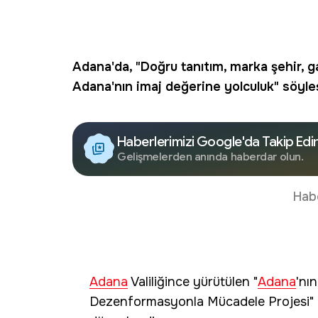
Adana
'da, "Doğru
tanıtım
, marka
şehir
, 
Adana'nın imaj değerine yolculuk" söyleşi
Haberlerimizi Google'da Takip Edi
Gelişmelerden anında haberdar olun.
Hab
Adana
Valiliğince yürütülen "
Adana
'nın
Dezenformasyonla Mücadele Projesi" 