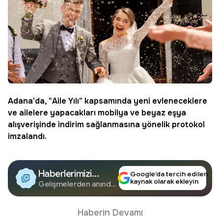
Adana
'da, "
Aile Yılı
" kapsamında yeni evleneceklere
ve ailelere yapacakları mobilya ve beyaz eşya
alışverişinde indirim sağlanmasına yönelik protokol
imzalandı.
Haberlerimizi
Google’da tercih edilen
kaynak olarak ekleyin
Google'da Takip
Gelişmelerden anında
haberdar olun.
Edin
Haberin Devamı