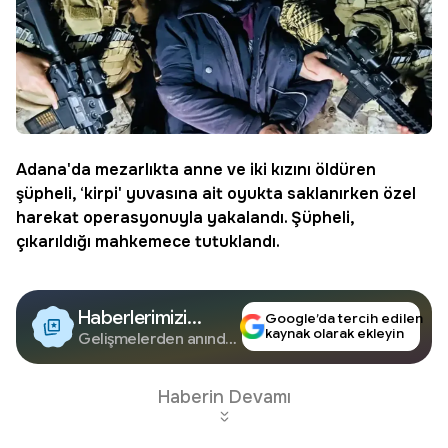
Adana
'da mezarlıkta anne ve iki kızını öldüren
şüpheli, ‘kirpi' yuvasına ait oyukta saklanırken özel
harekat operasyonuyla yakalandı. Şüpheli,
çıkarıldığı mahkemece tutuklandı.
Haberlerimizi
Google’da tercih edilen
kaynak olarak ekleyin
Google'da Takip
Gelişmelerden anında
haberdar olun.
Edin
Haberin Devamı