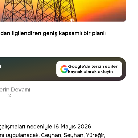
n ilgilendiren geniş kapsamlı bir planlı
n
Google’da tercih edilen
kaynak olarak ekleyin
erin Devamı
 çalışmaları nedeniyle 16 Mayıs 2026
mı uygulanacak. Ceyhan, Seyhan, Yüreğir,