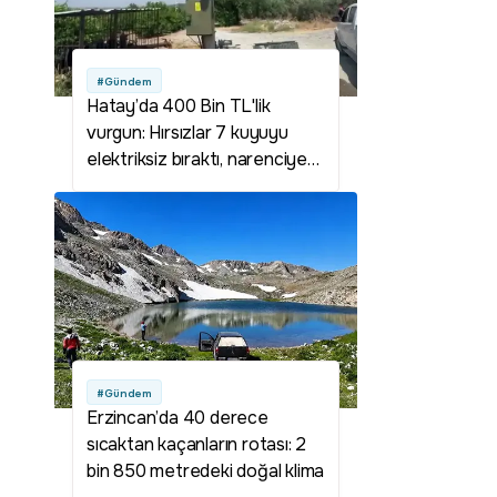
#Gündem
Hatay’da 400 Bin TL'lik
vurgun: Hırsızlar 7 kuyuyu
elektriksiz bıraktı, narenciye
bahçeleri susuz kaldı!
#Gündem
Erzincan’da 40 derece
sıcaktan kaçanların rotası: 2
bin 850 metredeki doğal klima