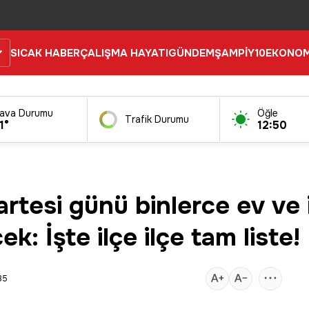
SICAK HABER
ÇALIŞMA HAYATI
GÜNDEM
ŞAMPİY10
EKONOM
ava Durumu
Öğle
Trafik Durumu
1°
12:50
tesi günü binlerce ev ve 
k: İşte ilçe ilçe tam liste!
35