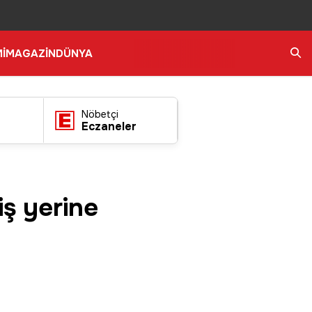
İ
MAGAZİN
DÜNYA
Ara
Nöbetçi
Eczaneler
iş yerine