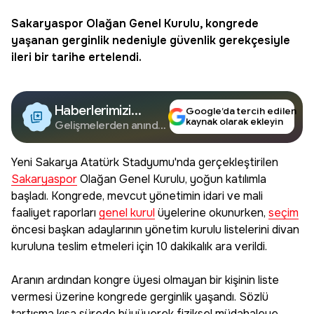
Sakaryaspor
Olağan Genel Kurulu, kongrede
yaşanan gerginlik nedeniyle güvenlik gerekçesiyle
ileri bir tarihe ertelendi.
Haberlerimizi
Google’da tercih edilen
kaynak olarak ekleyin
Google'da Takip
Gelişmelerden anında
haberdar olun.
Edin
Yeni Sakarya Atatürk Stadyumu'nda gerçekleştirilen
Sakaryaspor
Olağan Genel Kurulu, yoğun katılımla
başladı. Kongrede, mevcut yönetimin idari ve mali
faaliyet raporları
genel kurul
üyelerine okunurken,
seçim
öncesi başkan adaylarının yönetim kurulu listelerini divan
kuruluna teslim etmeleri için 10 dakikalık ara verildi.
Aranın ardından kongre üyesi olmayan bir kişinin liste
vermesi üzerine kongrede gerginlik yaşandı. Sözlü
tartışma kısa sürede büyüyerek fiziksel müdahaleye