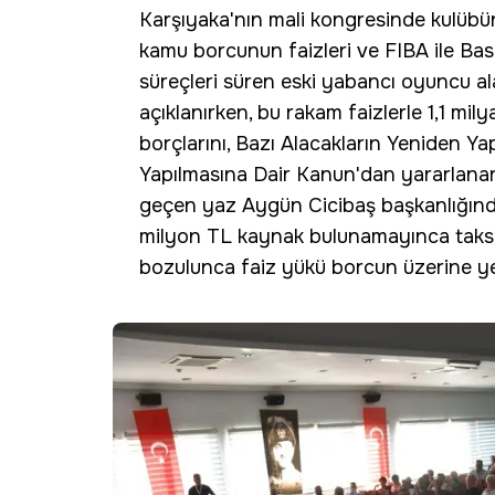
Karşıyaka'nın mali kongresinde kulübün
kamu borcunun faizleri ve FIBA ile B
süreçleri süren eski yabancı oyuncu al
açıklanırken, bu rakam faizlerle 1,1 mil
borçlarını, Bazı Alacakların Yeniden Yap
Yapılmasına Dair Kanun'dan yararlanara
geçen yaz Aygün Cicibaş başkanlığındak
milyon TL kaynak bulunamayınca taksi
bozulunca faiz yükü borcun üzerine ye