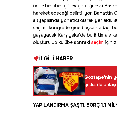
önce beraber görev yaptığı eski Baske
hareket edeceği belirtiliyor. Bahatti
altyapısında yönetici olarak yer aldı. 
seçimli kongrede yine başkan adayı b
yaşayacak Karşıyaka'da bu ihtimale kar
oluşturulup kulübe sonraki
seçim
için 
İLGİLİ HABER
Göztepe'nin ye
yıldız ile anla
YAPILANDIRMA ŞAŞTI, BORÇ 1,1 MİL