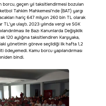
 borcu, geçen yıl taksitlendirmesi bozulan
asketbol Tahkim Mahkemesi'nde (BAT) yargı
acakları hariç 647 milyon 260 bin TL olarak
yar TL'ye ulaştı. 2023 yılında vergi ve SGK
ılandırılması ile Bazı Kanunlarda Değişiklik
k 120 aylığına taksitlendiren Karşıyaka,
i yönetimin göreve seçildiği ilk hafta 1,2
ti ödeyemedi. Kamu borcu yapılandırması
niden bindi.