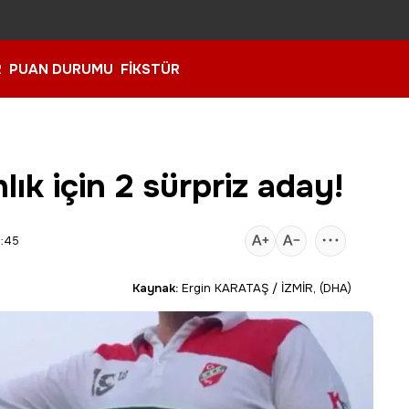
R
PUAN DURUMU
FİKSTÜR
ık için 2 sürpriz aday!
3:45
Kaynak:
Ergin KARATAŞ / İZMİR, (DHA)