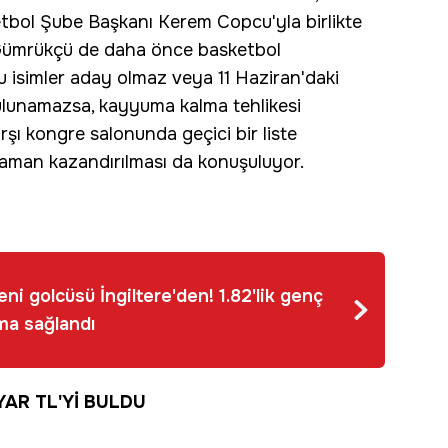
tbol Şube Başkanı Kerem Copcu'yla birlikte
n Gümrükçü de daha önce basketbol
Bu isimler aday olmaz veya 11 Haziran'daki
ulunamazsa, kayyuma kalma tehlikesi
şı kongre salonunda geçici bir liste
zaman kazandırılması da konuşuluyor.
ni golcüsü İngiltere'den! 1.82'lik genç
şma sağlandı
YAR TL'Yİ BULDU