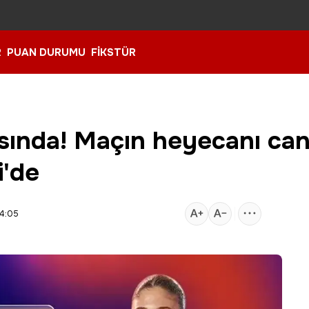
R
PUAN DURUMU
FİKSTÜR
ısında! Maçın heyecanı can
i'de
14:05