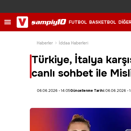
FUTBOL
BASKETBOL
DİĞE
Haberler
İddaa Haberleri
Türkiye, İtalya karş
canlı sohbet ile Misl
06.06.2026 - 14:05
Güncellenme Tarihi:
06.06.2026 - 