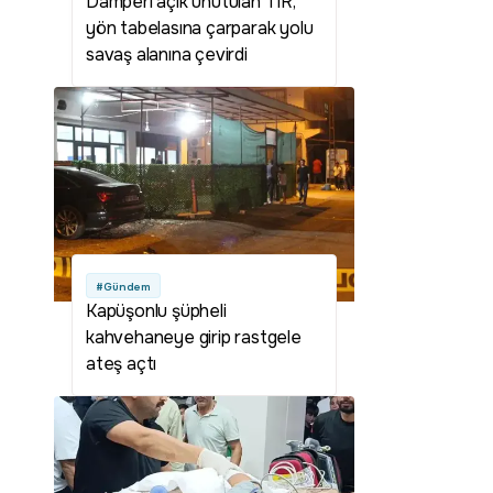
Damperi açık unutulan TIR,
yön tabelasına çarparak yolu
savaş alanına çevirdi
#Gündem
Kapüşonlu şüpheli
kahvehaneye girip rastgele
ateş açtı