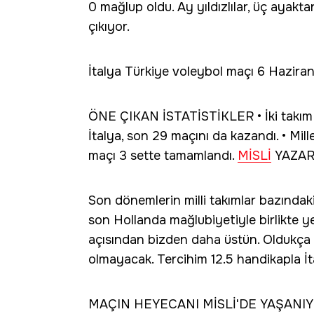
0 mağlup oldu. Ay yıldızlılar, üç ayak
çıkıyor.
İtalya Türkiye voleybol maçı 6 Hazira
ÖNE ÇIKAN İSTATİSTİKLER • İki takım a
İtalya, son 29 maçını da kazandı. • Mille
maçı 3 sette tamamlandı.
MİSLİ
YAZAR
Son dönemlerin milli takımlar bazındaki e
son Hollanda mağlubiyetiyle birlikte ye
açısından bizden daha üstün. Oldukça g
olmayacak. Tercihim 12.5 handikapla İ
MAÇIN HEYECANI MİSLİ'DE YAŞANI