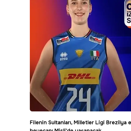
Filenin Sultanları, Milletler Ligi Brezilya 
heyecanı
Misli
'de yaşanacak.