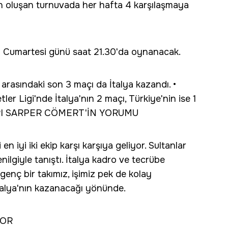
tan oluşan turnuvada her hafta 4 karşılaşmaya
n Cumartesi günü saat 21.30'da oynanacak.
rasındaki son 3 maçı da İtalya kazandı. •
tler Ligi'nde İtalya'nın 2 maçı, Türkiye'nin ise 1
I SARPER CÖMERT'İN YORUMU
n iyi iki ekip karşı karşıya geliyor. Sultanlar
nilgiyle tanıştı. İtalya kadro ve tecrübe
enç bir takımız, işimiz pek de kolay
talya'nın kazanacağı yönünde.
YOR