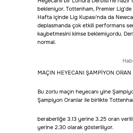
Heyecanlı bir Londra Derbisi'ne hazır o
bekleniyor. Tottenham, Premier Lig'de
Hafta içinde Lig Kupası’nda da Newcast
deplasmanda çok etkili performans se
kaybetmesini kimse beklemiyordu. Derb
normal.
Hab
MAÇIN HEYECANI ŞAMPİYON ORAN FA
Bu zorlu maçın heyecanı yine Şampiyo
Şampiyon Oranlar ile birlikte Tottenha
beraberliğe 3.13 yerine 3.25 oran verili
yerine 2.30 olarak gösteriliyor.