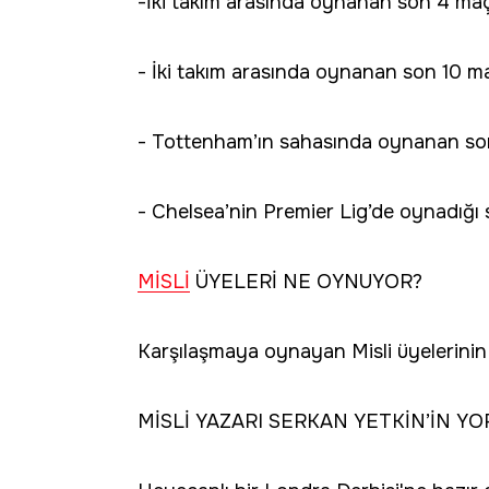
-İki takım arasında oynanan son 4 maç
- İki takım arasında oynanan son 10 maçın
- Tottenham’ın sahasında oynanan son
- Chelsea’nin Premier Lig’de oynadığı so
MİSLİ
ÜYELERİ NE OYNUYOR?
Karşılaşmaya oynayan Misli üyelerinin 
MİSLİ YAZARI SERKAN YETKİN’İN Y