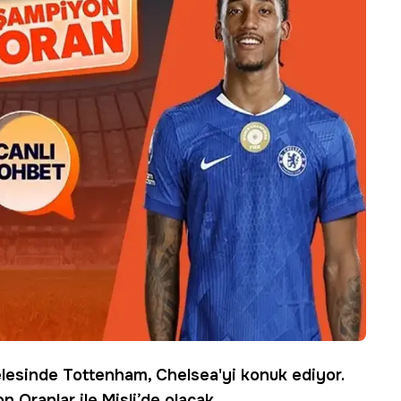
delesinde Tottenham, Chelsea'yi konuk ediyor.
n Oranlar ile
Misli
’de olacak.