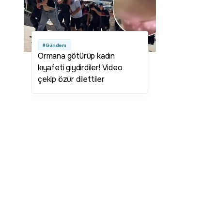
#Gündem
Ormana götürüp kadın
kıyafeti giydirdiler! Video
çekip özür dilettiler