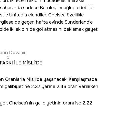
lun. İki ezeli rakibin mücadelesi merakla
 sahasında sadece Burnley’i mağlup edebildi.
le United’a elendiler. Chelsea özellikle
rgilese de geçen hafta evinde Sunderland’e
ide iki ekibin de gol atmasını beklemek gayet
erin Devamı
RKI İLE MİSLİ'DE!
n Oranlarla Misli'de yaşanacak. Karşılaşmada
m galibiyetine 2.37 yerine 2.46 oran verilirken
yor. Chelsea'nin galibiyetinin oranı ise 2.22