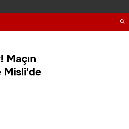
Ara
r! Maçın
 Misli'de