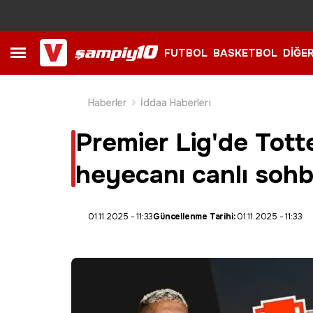
FUTBOL
BASKETBOL
DİĞE
Haberler
İddaa Haberleri
Premier Lig'de Tott
heyecanı canlı sohb
01.11.2025 - 11:33
Güncellenme Tarihi:
01.11.2025 - 11:33