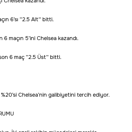
ı Chelsea kazandı.
 6’sı ''2.5 Alt'' bitti.
 6 maçın 5’ini Chelsea kazandı.
n 6 maç ''2.5 Üst'' bitti.
%20’si Chelsea’nin galibiyetini tercih ediyor.
ORUMU