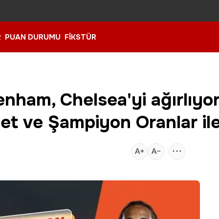
R
PUAN DURUMU
FİKSTÜR
enham, Chelsea'yi ağırlıyo
et ve Şampiyon Oranlar ile