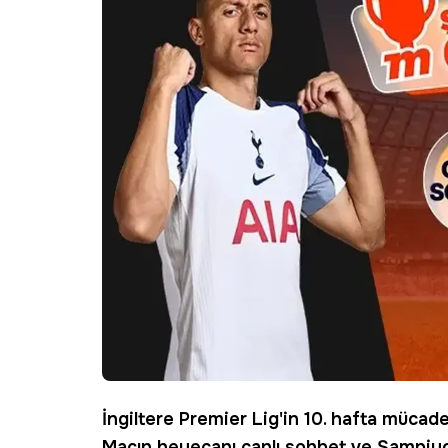
İngiltere Premier Lig'in 10. hafta müca
Maçın heyecanı canlı sohbet ve Şampiyo