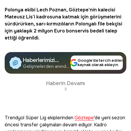
Polonya ekibi Lech Poznan,
Göztepe
'nin kalecisi
Mateusz Lis'i kadrosuna katmak için görüşmelerini
sürdürürken, sarı-kırmızılıların Polonyalı file bekçisi
için yaklaşık 2 milyon Euro bonservis bedeli talep
ettiği öğrenildi.
Haberlerimizi
Google’da tercih edilen
kaynak olarak ekleyin
Google'da Takip
Gelişmelerden anında
haberdar olun.
Edin
Haberin Devamı
Trendyol Süper Lig ekiplerinden
Göztepe
'de yeni sezon
öncesi transfer çalışmaları devam ediyor. Kadro