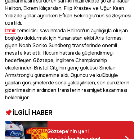
yapılanmasını sürdüren sarı-kırmızılı ekipte şu ana kadar
Heliton, Ekrem Kılıçarslan, Filip Krastev ve Uğur Kaan
Yıldız ile yollar ayrılırken Efkan Bekiroğlu'nun sözleşmesi
uzatıldı.
İzmir
temsilcisi, savunmada Heliton'un ayrılığıyla oluşan
boşluğu doldurmak için Yunanistan ekibi Aris forması
giyen Noah Sonko Sundberg transferinde önemli
mesafe kat etti. Hücum hattını da güçlendirmeyi
hedefleyen Göztepe, İngiltere Championship
ekiplerinden Bristol City'nin genç golcüsü Sinclair
Armstrong'u gündemine aldı. Oyuncu ve kulübüyle
yapılan görüşmelerde sona yaklaşılırken, son pürüzlerin
giderilmesinin ardından transferin resmiyet kazanması
bekleniyor.
İLGİLİ HABER
Göztepe'nin yeni
golcüsü İngiltere'den!