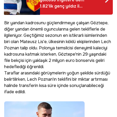
1.82'lik genç yıldız ile
anlaşma sağlandı
Bir yandan kadrosunu güçlendirmeye çalışan Göztepe,
diğer yandan önemli oyuncularına gelen tekliflerle de
ilgileniyor. Geçtiğimiz sezonun en istikrarlı isimlerinden
biri olan Mateusz Lis'e, ülkesinin köklü ekiplerinden Lech
Poznan talip oldu. Polonya temsilcisi deneyimli kaleciyi
kadrosuna katmak isterken, Göztepe'nin 29 yaşındaki
file bekçisi için yaklaşık 2 milyon euro bonservis geliri
hedeflediği öğrenildi.
Taraflar arasındaki görüşmelerin yoğun şekilde sürdüğü
belirtilirken, Lech Poznan'ın teklifini bir miktar artırması
halinde transferin kısa süre içinde sonuçlanabileceği
ifade edildi.