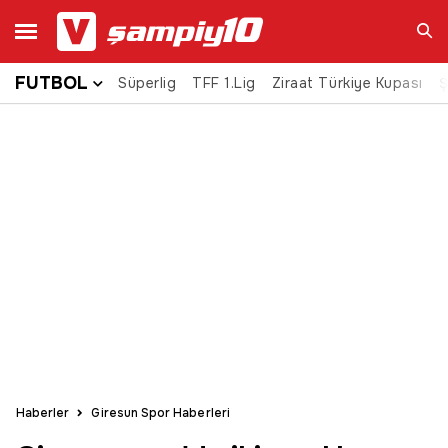
FUTBOL
Süperlig
TFF 1.Lig
Ziraat Türkiye Kupası
Ara
Ş
Haberler
Giresun Spor Haberleri