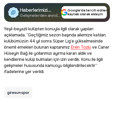
Haberlerimizi
Google’da tercih edilen
kaynak olarak ekleyin
Google'da Takip
Gelişmelerden anında
haberdar olun.
Edin
Yeşil-beyazlı kulüpten konuyla ilgili olarak yapılan
açıklamada, “Geçtiğimiz sezon başında ailemize katılan,
kulübümüzün 44 yıl sonra Süper Lig’e yükselmesinde
önemli emekleri bulunan kaptanımız
Eren Tozlu
ve Caner
Hüseyin Bağ ile yollarımızı ayırma kararı aldık ve
kendilerine kulüp bulmaları için izin verdik. Konu ile ilgili
gelişmeler hususunda kamuoyu bilgilendirilecektir”
ifadelerine yer verildi.
giresunspor