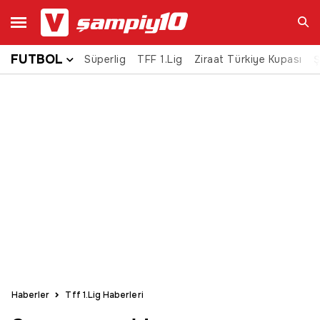
FUTBOL
Süperlig
TFF 1.Lig
Ziraat Türkiye Kupası
Ara
Ş
Haberler
Tff 1.Lig Haberleri