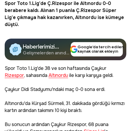
Spor Toto 1.Lig'de Ç.
Rizespor
ile
Altınordu
0-0
berabere kaldı. Alınan 1 puanla Ç.Rizespor
Süper
Lig
'e çıkmaya hak kazanırken, Altınordu ise kümeye
düştü.
Haberlerimizi
Google’da tercih edilen
kaynak olarak ekleyin
Google'da Takip
Gelişmelerden anında
haberdar olun.
Edin
Spor Toto 1.Lig'de 38 ve son haftasında Çaykur
Rizespor
, sahasında
Altınordu
ile karşı karşıya geldi.
Çaykur Didi Stadyumu'ndaki maç 0-0 sona erdi.
Altınordu'da Kürşad Sürmeli, 31. dakikada gördüğü kırmızı
kartın ardından takımını 10 kişi bıraktı.
Bu sonucun ardından Çaykur Rizespor, 68 puana